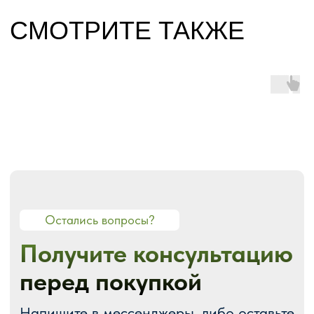
О СТУДИИ
О нас
Портфолио
Блог
Акции
Отзывы
Контакты
ГОТОВЫЕ РЕШЕНИЯ
Каталог готовых сайтов
Готовые Landing Page
Готовые многостраничные сайты
Готовые интернет-магазины
Готовые блоки
Модификации для Тильда
РАЗРАБОТКА САЙТОВ
Одностраничный
Сайт-визитка
Сайт-каталог услуг
Лендинг на Тильде
Многостраничный
Интернет-магазин