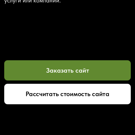
Заказать сайт
Рассчитать стоимость сайта
УЗНАЙТЕ СТОИМОСТЬ
ОДНОСТРАНИЧНОГО
САЙТА
Ответьте на все вопросы ниже — мы пришлём
в ближайшее время, стоимость проекта Вам
в мессенджер