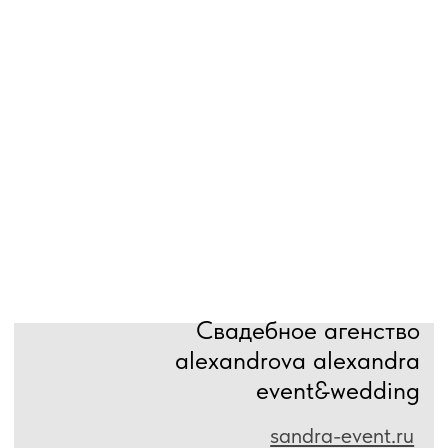
Landing page
одностраничный сайт
На страницу услуги
Создание целевой страницы с одной целью:
мотивировать клиента оставить заявку, заказать
услугу или купить товар.
Стоимость
Срок разработки
от 19 000 ₽
от 2 до 4 дней
Сайт-визитка
На страницу услуги
Создание сайта-визитки — идеальное решение для