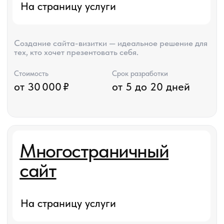
платформе, где реализов
необходимую функциона
Сайт получился не тольк
и понятным для клиентов
удобным в управлении. П
заметили значительный 
и положительные отклик
благодарны за професс
и внимательное отношен
Александрова Ал
Руководитель свадебн