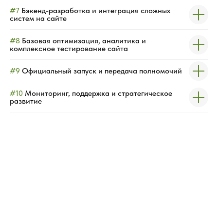
#7
Бэкенд-разработка и интеграция сложных
систем на сайте
#8
Базовая оптимизация, аналитика и
комплексное тестирование сайта
#9
Официальный запуск и передача полномочий
#10
Мониторинг, поддержка и стратегическое
развитие
Свадебное агенство
alexandrova alexandra
event&wedding
sandra-event.ru
rostchala.ru