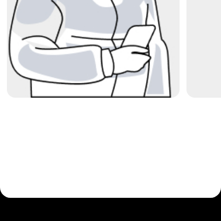
О СТУДИИ
О нас
Портфолио
Блог
Акции
Отзывы
Контакты
ГОТОВЫЕ РЕШЕНИЯ
Каталог готовых сайтов
Готовые Landing Page
Готовые многостраничные сайты
Готовые интернет-магазины
Готовые блоки
Модификации для Тильда
РАЗРАБОТКА САЙТОВ
Одностраничный
Сайт-визитка
Сайт-каталог услуг
Лендинг на Тильде
Многостраничный
Интернет-магазин
Корпоративный сайт
ДРУГИЕ УСЛУГИ
SEO продвижение
Контекстная реклама
Техническая поддержка сайта
Перенос сайтов на Тильду