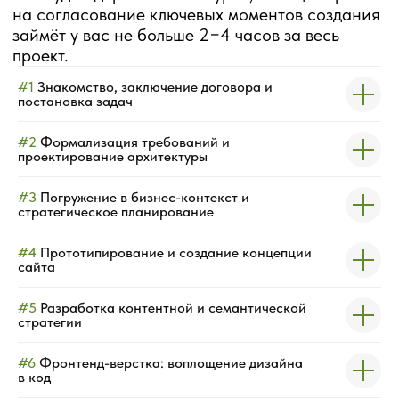
#1
Знакомство, заключение договора и
постановка задач
ПРИМЕРЫ
#2
Формализация требований и
проектирование архитектуры
РАЗРАБОТАННЫХ
#3
Погружение в бизнес-контекст и
САЙТОВ
стратегическое планирование
бесстыжая.рф
#4
Прототипирование и создание концепции
сайта
#5
Разработка контентной и семантической
стратегии
СТУДИЯ ЭСТЕТИЧЕСКОЙ
#6
Фронтенд-верстка: воплощение дизайна
в код
КРАСОТЫ - БЕССТЫЖАЯ