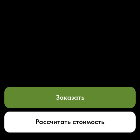
Заказать
Рассчитать стоимость
НАШИ УСЛУГИ
Разработка сайта
Поддерж
сайтов
Предлагаем полный цикл услуг по созданию
сайтов: от разработки дизайна до запуска
Мы предлагаем компл
и дальнейшего сопровождения.
по поддержке сайтов