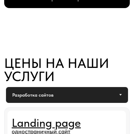
На страницу услуги
Ознакомление потенциального клиента
с товарами или услугами компании.
Стоимость
Срок разработки
от 70 000 ₽
от 15 до 60 дней
Интернет-магазин
На страницу услуги
Чтобы познакомить клиента с вашим
ассортиментом, идеально
подходит
создание
сайта-каталога услуг.
Стоимость
Срок разработки