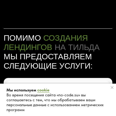
Продающая структура
Ад
Разработка и верстка страницы
Ада
с напылением информации
(ПК
пои
Мы используем
cookie
Во время посещения сайта «no-code.su» вы
соглашаетесь с тем, что мы обрабатываем ваши
персональные данные с использованием метрических
СОЗДАЛИ
программ