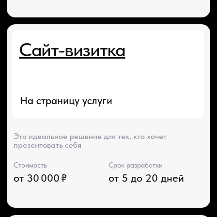
На страницу услуги
Если нужно разместить много информации
о компании и услугах
Стоимость
Срок разработки
от 60 000 ₽
от 15 до 45 дней
Сайт-каталог услгу
На страницу услуги
Ознакомление потенциального клиента
с товарами или услугами компании.
Стоимость
Срок разработки
от 70 000 ₽
от 15 до 60 дней