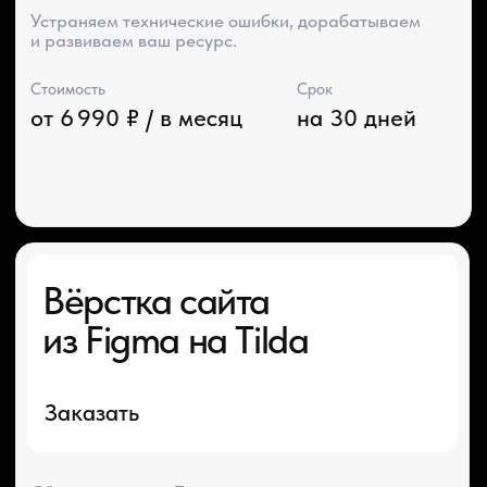
О СТУДИИ
О нас
Портфолио
Блог
Акции
Отзывы
Контакты
ГОТОВЫЕ РЕШЕНИЯ
Каталог готовых сайтов
Готовые Landing Page
Готовые многостраничные сайты
Готовые интернет-магазины
Готовые блоки
Модификации для Тильда
РАЗРАБОТКА САЙТОВ
Одностраничный
Сайт-визитка
Сайт-каталог услуг
Лендинг на Тильде
Многостраничный
Интернет-магазин
Корпоративный сайт
ДРУГИЕ УСЛУГИ
SEO продвижение