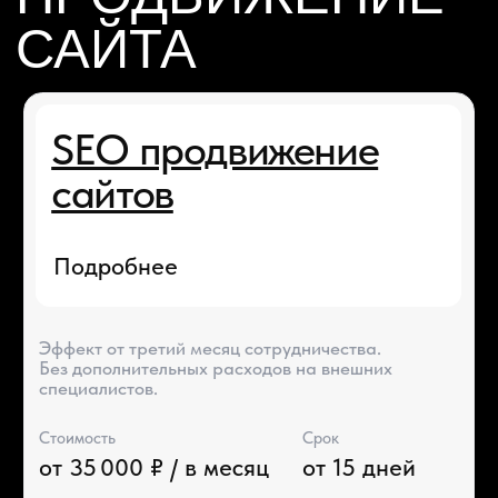
Подробнее
Удобный и полезный сайт после запуска — вы сами
сможете управлять контентом или доверить это
нам.
Стоимость
Срок переноса
от 19 000 ₽
от 7 дней
Перенос сайта
на Tilda
Подробнее
Перенос сайта с других платформ с сохранением
позиций в поисковых системах