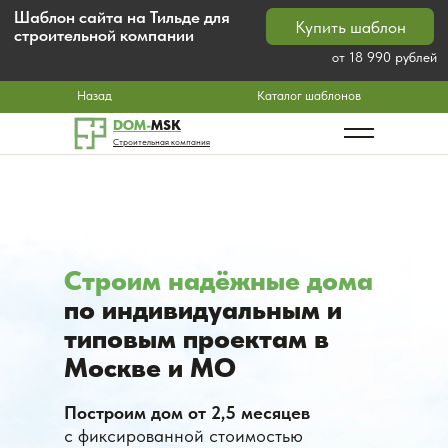
Шаблон сайта на Тильде для
Купить шаблон
строительной компании
от 18 990 рублей
Назад
Каталог шаблонов
DOM-
MSK
Строительная компания
Строим надёжные дома
по индивидуальным и
типовым проектам в
Москве и МО
Построим дом от 2,5 месяцев
с фиксированной стоимостью