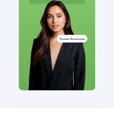
Руслана Нигматулина