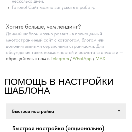
несколько дней.
Готово! Сайт можно запускать в работу.
Хотите больше, чем лендинг?
Данный шаблон можно развить в полноценный
многостраничный сайт с каталогом, блогом или
дополнительными сервисными страницами. Для
обсуждения таких возможностей и расчета стоимости —
обращайтесь к нам в
Telegram
/
WhatApp
/
MAX
ПРЕИМУЩЕСТВА
ГОТОВЫХ САЙТОВ
НА TILDA
Быстрая настройка (опционально)