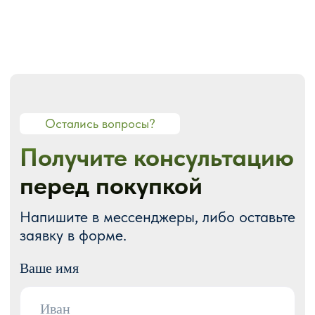
О СТУДИИ
О нас
Портфолио
Блог
Акции
Отзывы
Контакты
ГОТОВЫЕ РЕШЕНИЯ
Каталог готовых сайтов
Готовые Landing Page
Готовые многостраничные сайты
Готовые интернет-магазины
Готовые блоки
Модификации для Тильда
РАЗРАБОТКА САЙТОВ
Одностраничный
Сайт-визитка
Сайт-каталог услуг
Лендинг на Тильде
Многостраничный
Интернет-магазин
Корпоративный сайт
ДРУГИЕ УСЛУГИ
SEO продвижение
Контекстная реклама
Техническая поддержка сайта