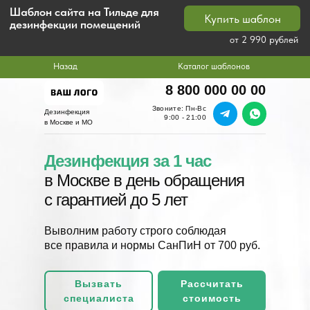
Шаблон сайта на Тильде для
Купить шаблон
дезинфекции помещений
от 2 990 рублей
Назад
Каталог шаблонов
8 800 000 00 00
Звоните: Пн-Вс
Дезинфекция
9:00 - 21:00
в Москве и МО
Дезинфекция за 1 час
в Москве в день обращения
с гарантией до 5 лет
Выволним работу строго соблюдая
все правила и нормы СанПиН от 700 руб.
Вызвать
Рассчитать
специалиста
стоимость