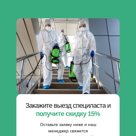
info@yandex.ru
Москва, ул. Секретная, д 36
Посмотреть на карте
Обратный звонок
Меню
Главная
Наши услуги
Стомость услуг
С кем работаем
Наши мастера
Закажите выезд специласта и
Частые вопросы
получите скидку 15%
Оставьте заявку ниже и наш
© 2025 г.
менеджер свяжется
Политика конфиденциальности