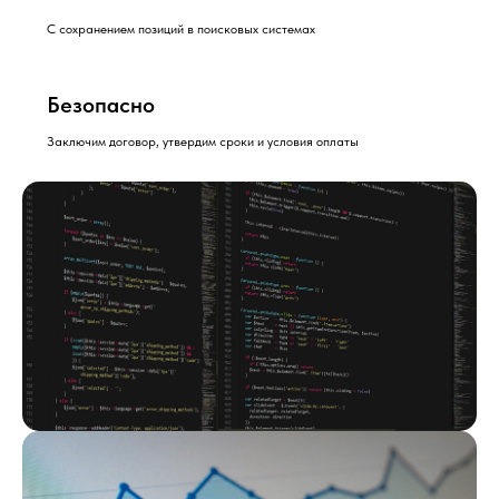
Закажите
перенос вашего сайта с MODx
на
С сохранением позиций в поисковых системах
Tilda прямо сейчас — заполните форму на
сайте!
Безопасно
Заключим договор, утвердим сроки и условия оплаты
ЧАСТО ЗАДАВАЕМЫЕ
ВОПРОСЫ