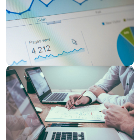
Оставьте заявку на
бесплатную консультацию
И мы в течение 15 минут перезвоним
Получить
Получить
консультацию
консультацию
в WhatsApp
в Telegram