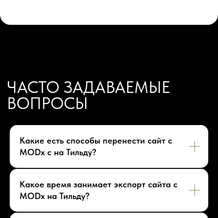
Блог
Акции
Отзывы
Контакты
ГОТОВЫЕ РЕШЕНИЯ
Каталог готовых сайтов
Готовые Landing Page
Готовые многостраничные сайты
Готовые интернет-магазины
Готовые блоки
Модификации для Тильда
РАЗРАБОТКА САЙТОВ
Одностраничный
Сайт-визитка
Сайт-каталог услуг
Лендинг на Тильде
Многостраничный
Интернет-магазин
Корпоративный сайт
Какие есть способы перенести сайт с
ДРУГИЕ УСЛУГИ
MODx с на Тильду?
SEO продвижение
Контекстная реклама
Техническая поддержка сайта
Какое время занимает экспорт сайта с
Перенос сайтов на Тильду
MODx на Тильду?
Аудит сайта