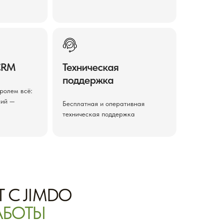
CRM
Техническая
поддержка
тролем всё:
сий —
Бесплатная и оперативная
техническая поддержка
 C JIMDO
АБОТЫ