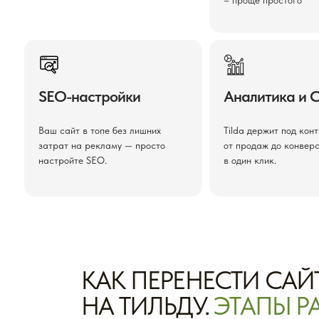
– проще простого
SEO-настройки
Аналитика и 
Ваш сайт в топе без лишних
Tilda держит под кон
затрат на рекламу — просто
от продаж до конвер
настройте SEO.
в один клик.
КАК ПЕРЕНЕСТИ САЙТ
НА ТИЛЬДУ.
ЭТАПЫ Р