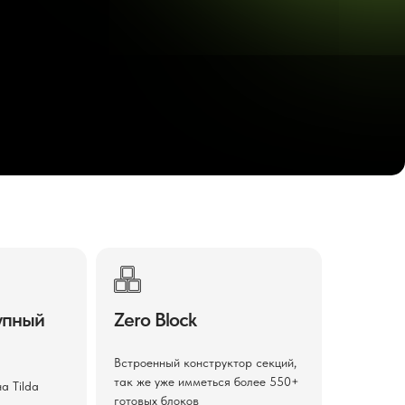
упный
Zero Block
Встроенный конструктор секций,
так же уже имметься более 550+
а Tilda
готовых блоков