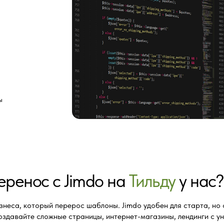
ы
еренос с Jimdo на
Тильду
у нас?
знеса, который перерос шаблоны. Jimdo удобен для старта, но 
оздавайте сложные страницы, интернет-магазины, лендинги с у