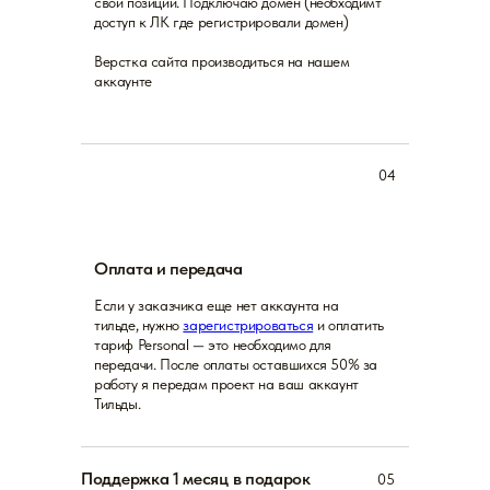
свои позиции. Подключаю домен (необходимт
доступ к ЛК где регистрировали домен)
Верстка сайта производиться на нашем
аккаунте
Почему стоит заказать
перенос с
Creatium
на
Тильду
у нас?
04
Перенос сайта с Creatium
на Tilda — решение
для роста. Если Creatium стал тесен для ваших
идей (ограниченный дизайн, базовые функции,
сложные интеграции), Tilda даст полную
свободу: уникальные анимации, сложные
Оплата и передача
лендинги, интернет-магазины, глубокие
интеграции с CRM и аналитикой — всё без
Если у заказчика еще нет аккаунта на
программирования.
тильде, нужно
зарегистрироваться
и оплатить
тариф Personal — это необходимо для
передачи. После оплаты оставшихся 50% за
Студия веб-дизайна NO-
работу я передам проект на ваш аккаунт
code
специализируется на
переносе сайтов с
Тильды.
Creatium
на Tilda. Мы:
Перенесем контент и структуру без
потерь.
Поддержка 1 месяц в подарок
05
Создадим современный, нешаблонный