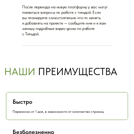
дизайн.
После перехода на новую платформу у вас могут
Добавим необходимый функционал
появиться вопросы по работе с тильдой. Если
(формы, калькуляторы, оплата).
вы планируете самостоятельно что-то менять
Настроим аналитику и интеграции
и добавлять на проекте — сообщите мне и я вам
(AmoCRM, Битрикс24 и др.).
запишу подробные видео уроки по работе
Обеспечим сохранение SEO-позиций.
с Тильдой.
Вопросы о стоимости
переноса сайта с
Creatium
или процессе? У нас есть ответы!
Раскройте потенциал вашего онлайн-
присутствия — начните
перенос сайта с
Creatium
на Tilda сегодня!
Быстро
Переносим от 1 дня, в зависимости от количество страниц
ЧАСТО ЗАДАВАЕМЫЕ
Безболезненно