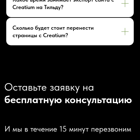
Корпоративный сайт
Creatium на Тильду?
ДРУГИЕ УСЛУГИ
SEO продвижение
Контекстная реклама
Сколько будет стоит перенести
Техническая поддержка сайта
страницы c Creatium?
Перенос сайтов на Тильду
Аудит сайта
КОНТАКТЫ
+7 (938) 428-28-04
info@no-kode.ru
Мы в соцсетях:
Будьте в курсе, подпишитесь
на рассылку новостей
›
Политика конфиденциальности