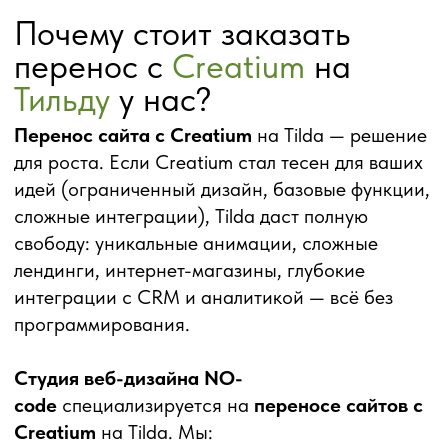
Получить
Получить
консультацию
консультацию
в WhatsApp
в Telegram
Григорий
Руководитель студии
NO-code