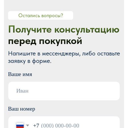
О СТУДИИ
О нас
Портфолио
Блог
Акции
Отзывы
Контакты
ГОТОВЫЕ РЕШЕНИЯ
Каталог готовых сайтов
Готовые Landing Page
Готовые многостраничные сайты
Готовые интернет-магазины
Готовые блоки
Модификации для Тильда
РАЗРАБОТКА САЙТОВ
Одностраничный
Сайт-визитка
Сайт-каталог услуг
Лендинг на Тильде
Многостраничный
Интернет-магазин
Корпоративный сайт
ДРУГИЕ УСЛУГИ
SEO продвижение
Контекстная реклама
Техническая поддержка сайта