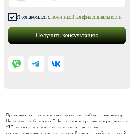
Перенос сайтов на Тильду
Аудит сайта
КОНТАКТЫ
+7 (938) 428-28-04
info@no-kode.ru
Мы в соцсетях:
Будьте в курсе, подпишитесь
на рассылку новостей
›
Политика конфиденциальности
Публичная оферта
Карта сайта
Преимущества помогают клиенту сделать выбор в вашу пользу.
Наши готовые блоки для Tilda позволяют красиво оформить ваши
УТП: иконки с текстом, цифры и факты, сравнение с
конкурентами или ключевые выгоды. Вы можете выбрать сетку 2,