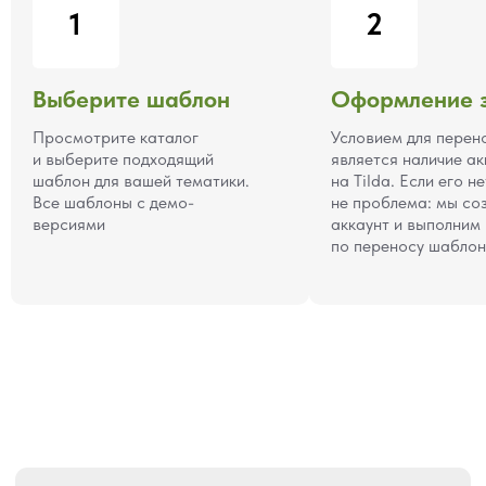
1
2
Я ознакомлен с
политикой конфиденциальности
Получить консультацию
Выберите шаблон
Оформление 
Просмотрите каталог
Условием для перен
и выберите подходящий
является наличие ак
шаблон для вашей тематики.
на Tilda. Если его не
Все шаблоны с демо-
не проблема: мы со
версиями
аккаунт и выполним
по переносу шаблон