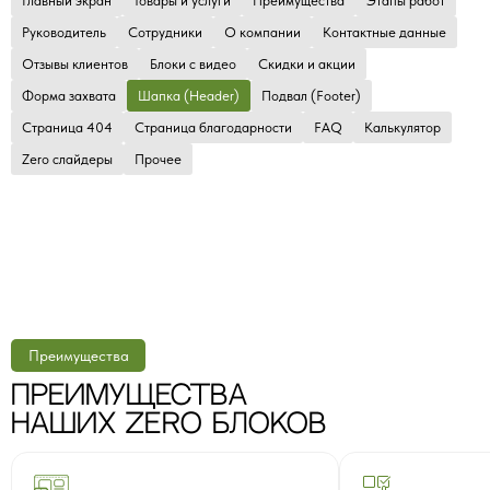
Главный экран
Товары и услуги
Преимущества
Этапы работ
Руководитель
Сотрудники
О компании
Контактные данные
Отзывы клиентов
Блоки с видео
Скидки и акции
Форма захвата
Шапка (Header)
Подвал (Footer)
Страница 404
Страница благодарности
FAQ
Калькулятор
Zero слайдеры
Прочее
Преимущества
ПРЕИМУЩЕСТВА
НАШИХ ZERO БЛОКОВ