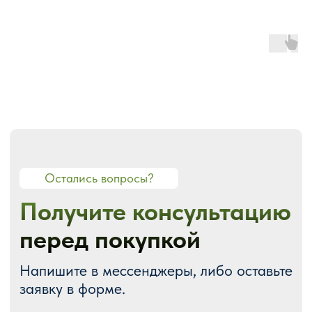
О СТУДИИ
О нас
Портфолио
Блог
Акции
Отзывы
Контакты
ГОТОВЫЕ РЕШЕНИЯ
Каталог готовых сайтов
Готовые Landing Page
Готовые многостраничные сайты
Готовые интернет-магазины
Готовые блоки
Модификации для Тильда
РАЗРАБОТКА САЙТОВ
Одностраничный
Сайт-визитка
Сайт-каталог услуг
Лендинг на Тильде
Многостраничный
Интернет-магазин
Корпоративный сайт
ДРУГИЕ УСЛУГИ