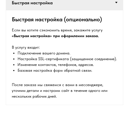
Быстрая настройка (опционально)
Если вы хотите сэкономить время, закажите услугу
CМОТРИТЕ ТАКЖЕ
«Быстрая настройка» при оформлении заказа.
В услугу входит:
Подключение вашего домена.
Настройка SSL-сертификата (защищенное соединение).
Изменение контактов, телефонов, адресов.
Базовая настройка форм обратной связи.
После заказа мы свяжемся с вами в мессенджере,
Остались вопросы?
уточним детали и настроим сайт в течение одного или
нескольких рабочих дней.
Получите консультацию
перед покупкой
Напишите в мессенджеры, либо оставьте
заявку в форме.