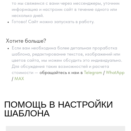
то мы свяжемся с вами через мессенджеры, уточним
информацию и настроим сайт в течение одного или
несколько дней.
Готово! Сайт можно запускать в работу.
Хотите больше?
Если вам необходима более детальная проработка
шаблона, редактирование текстов, изображений или
цветов сайта, мы можем обсудить это индивидуально.
Для обсуждения таких возможностей и расчета
стоимости —
обращайтесь к нам в
Telegram
/
WhatApp
/
MAX
ПРЕИМУЩЕСТВА
ГОТОВЫХ САЙТОВ
НА TILDA