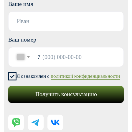
SEO продвижение
Контекстная реклама
Техническая поддержка сайта
Перенос сайтов на Тильду
Аудит сайта
КОНТАКТЫ
+7 (938) 428-28-04
info@no-kode.ru
Мы в соцсетях:
Будьте в курсе, подпишитесь
на рассылку новостей
›
Политика конфиденциальности
Публичная оферта
Карта сайта