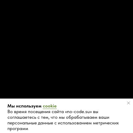
Все товары, представленные на сайте, являются
Мы используем
cookie
интеллектуальной собственностью разработчика.
Во время посещения сайта «no-code.su» вы
Запрещается любое копирование и распространение
без согласия разработчика. Карточки товара
соглашаетесь с тем, что мы обрабатываем ваши
наполнены демонстрационной информацией для
персональные данные с использованием метрических
ознакомления с особенностями их функционирования.
Все фотографии, тексты и видеоматериалы принадлежат
программ
Каталог
Поиск
Избранное
Корзина
их владельцам и использованы для демонстрации.