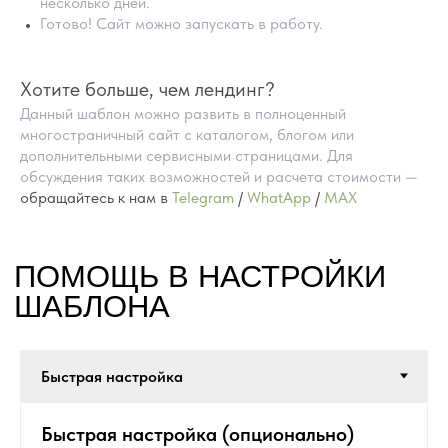
несколько дней.
Готово! Сайт можно запускать в работу.
Хотите больше, чем лендинг?
Данный шаблон можно развить в полноценный
многостраничный сайт с каталогом, блогом или
дополнительными сервисными страницами. Для
обсуждения таких возможностей и расчета стоимости —
обращайтесь к нам в
Telegram
/
WhatApp
/
MAX
ПРЕИМУЩЕСТВА
ГОТОВЫХ САЙТОВ
НА TILDA
Быстрая настройка (опционально)