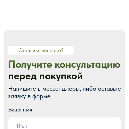
О СТУДИИ
О нас
Портфолио
Блог
Акции
Отзывы
Контакты
ГОТОВЫЕ РЕШЕНИЯ
Каталог готовых сайтов
Готовые Landing Page
Готовые многостраничные сайты
Готовые интернет-магазины
Готовые блоки
Модификации для Тильда
РАЗРАБОТКА САЙТОВ
Одностраничный
Сайт-визитка
Сайт-каталог услуг
Лендинг на Тильде
Многостраничный
Интернет-магазин
Корпоративный сайт
ДРУГИЕ УСЛУГИ
SEO продвижение
Контекстная реклама
Техническая поддержка сайта