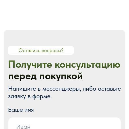
О СТУДИИ
О нас
Портфолио
Блог
Акции
Отзывы
Контакты
ГОТОВЫЕ РЕШЕНИЯ
Каталог готовых сайтов
Готовые Landing Page
Готовые многостраничные сайты
Готовые интернет-магазины
Готовые блоки
Модификации для Тильда
РАЗРАБОТКА САЙТОВ
Одностраничный
Сайт-визитка
Сайт-каталог услуг
Лендинг на Тильде
Многостраничный
Интернет-магазин
Корпоративный сайт
ДРУГИЕ УСЛУГИ
SEO продвижение
Контекстная реклама
Техническая поддержка сайта