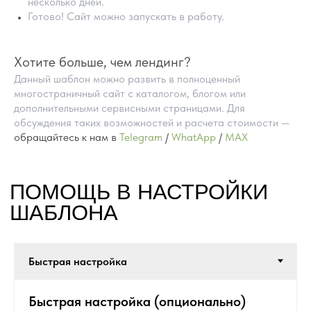
несколько дней.
Готово! Сайт можно запускать в работу.
Хотите больше, чем лендинг?
Данный шаблон можно развить в полноценный
многостраничный сайт с каталогом, блогом или
дополнительными сервисными страницами. Для
обсуждения таких возможностей и расчета стоимости —
обращайтесь к нам в
Telegram
/
WhatApp
/
MAX
ПРЕИМУЩЕСТВА
ГОТОВЫХ САЙТОВ
НА TILDA
Быстрая настройка (опционально)