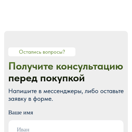
О СТУДИИ
О нас
Портфолио
Блог
Акции
Отзывы
Контакты
ГОТОВЫЕ РЕШЕНИЯ
Каталог готовых сайтов
Готовые Landing Page
Готовые многостраничные сайты
Готовые интернет-магазины
Готовые блоки
Модификации для Тильда
РАЗРАБОТКА САЙТОВ
Одностраничный
Сайт-визитка
Сайт-каталог услуг
Лендинг на Тильде
Многостраничный
Интернет-магазин
Корпоративный сайт
ДРУГИЕ УСЛУГИ
SEO продвижение
Контекстная реклама
Техническая поддержка сайта