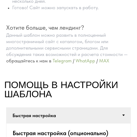
несколько дней.
Готово! Сайт можно запускать в работу.
Хотите больше, чем лендинг?
Данный шаблон можно развить в полноценный
многостраничный сайт с каталогом, блогом или
дополнительными сервисными страницами. Для
обсуждения таких возможностей и расчета стоимости —
обращайтесь к нам в
Telegram
/
WhatApp
/
MAX
ПРЕИМУЩЕСТВА
ГОТОВЫХ САЙТОВ
НА TILDA
Быстрая настройка (опционально)