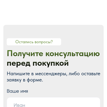
О СТУДИИ
О нас
Портфолио
Блог
Акции
Отзывы
Контакты
ГОТОВЫЕ РЕШЕНИЯ
Каталог готовых сайтов
Готовые Landing Page
Готовые многостраничные сайты
Готовые интернет-магазины
Готовые блоки
Модификации для Тильда
РАЗРАБОТКА САЙТОВ
Одностраничный
Сайт-визитка
Сайт-каталог услуг
Лендинг на Тильде
Многостраничный
Интернет-магазин
Корпоративный сайт
ДРУГИЕ УСЛУГИ
SEO продвижение
Контекстная реклама
Техническая поддержка сайта