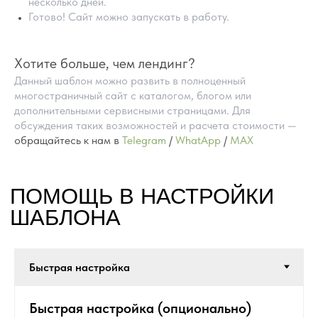
несколько дней.
Готово! Сайт можно запускать в работу.
Хотите больше, чем лендинг?
Данный шаблон можно развить в полноценный
многостраничный сайт с каталогом, блогом или
дополнительными сервисными страницами. Для
обсуждения таких возможностей и расчета стоимости —
обращайтесь к нам в
Telegram
/
WhatApp
/
MAX
ПРЕИМУЩЕСТВА
ГОТОВЫХ САЙТОВ
НА TILDA
Быстрая настройка (опционально)