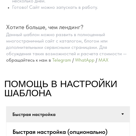
несколько дней.
Готово! Сайт можно запускать в работу.
Хотите больше, чем лендинг?
Данный шаблон можно развить в полноценный
многостраничный сайт с каталогом, блогом или
дополнительными сервисными страницами. Для
обсуждения таких возможностей и расчета стоимости —
обращайтесь к нам в
Telegram
/
WhatApp
/
MAX
ПРЕИМУЩЕСТВА
ГОТОВЫХ САЙТОВ
НА TILDA
Быстрая настройка (опционально)