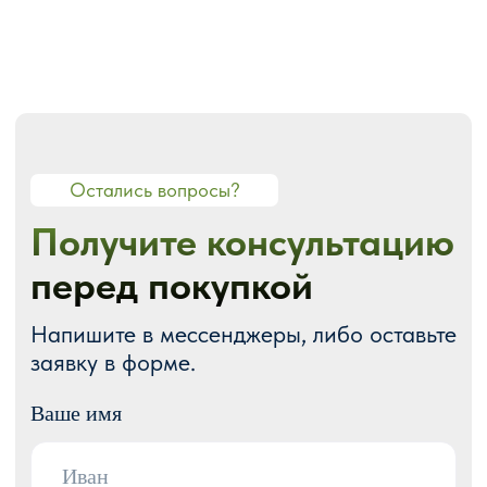
О СТУДИИ
О нас
Портфолио
Блог
Акции
Отзывы
Контакты
ГОТОВЫЕ РЕШЕНИЯ
Каталог готовых сайтов
Готовые Landing Page
Готовые многостраничные сайты
Готовые интернет-магазины
Готовые блоки
Модификации для Тильда
РАЗРАБОТКА САЙТОВ
Одностраничный
Сайт-визитка
Сайт-каталог услуг
Лендинг на Тильде
Многостраничный
Интернет-магазин
Корпоративный сайт
ДРУГИЕ УСЛУГИ
SEO продвижение
Контекстная реклама
Техническая поддержка сайта