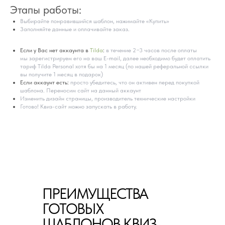
Этапы работы:
Выбирайте понравившийся шаблон, нажимайте «Купить»
Заполняйте данные и оплачивайте заказ.
Если у Вас нет аккаунта в
Tilda
:
в течение 2−3 часов после оплаты
мы зарегистрируем его на ваш E-mail, далее необходимо будет оплатить
тариф Tilda Personal хотя бы на 1 месяц (по нашей реферальной ссылки
вы получите 1 месяц в подарок)
Если аккаунт есть:
просто убедитесь, что он активен перед покупкой
шаблона. Переносим сайт на данный аккаунт
Изменить дизайн страницы, производитель технические настройки
Готово! Квиз-сайт можно запускать в работу.
ПРЕИМУЩЕСТВА
ГОТОВЫХ
ШАБЛОНОВ КВИЗ-