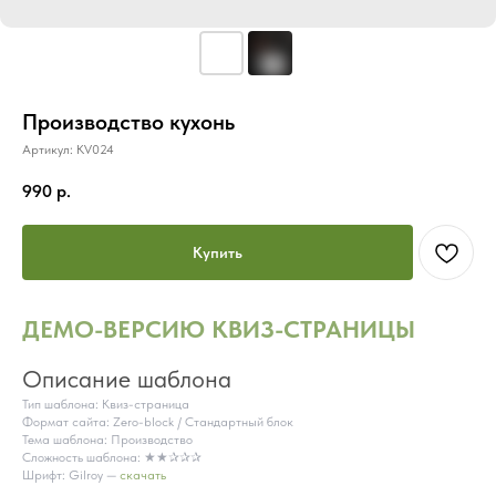
Производство кухонь
Артикул:
KV024
990
р.
Купить
ДЕМО-ВЕРСИЮ КВИЗ-СТРАНИЦЫ
Описание шаблона
Тип шаблона: Квиз-страница
Формат сайта: Zero-block / Cтандартный блок
Тема шаблона: Производство
Сложность шаблона: ★★✰✰✰
Шрифт: Gilroy —
скачать