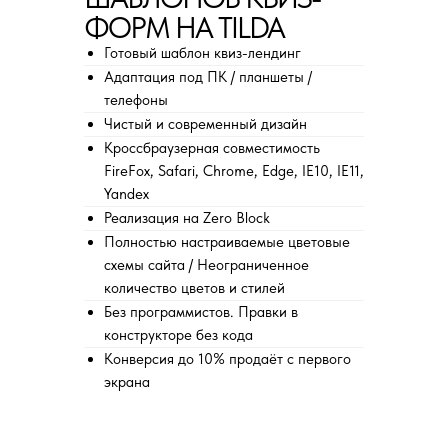
ФОРМ НА TILDA
CМОТРИТЕ ТАКЖЕ
Готовый шаблон квиз-лендинг
Адаптация под ПК / планшеты /
телефоны
Чистый и современный дизайн
Кроссбраузерная совместимость
FireFox, Safari, Chrome, Edge, IE10, IE11,
Yandex
Реализация на Zero Block
Остались вопросы?
Полностью настраиваемые цветовые
Получите консультацию
схемы сайта / Неограниченное
перед покупкой
количество цветов и стилей
Без программистов. Правки в
Напишите в мессенджеры, либо оставьте
конструкторе без кода
заявку в форме.
Конверсия до 10% продаёт с первого
Ваше имя
экрана