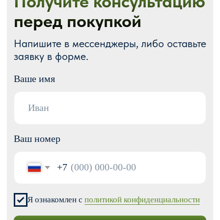
О нас
Портфолио
Блог
Акции
Отзывы
Контакты
ГОТОВЫЕ РЕШЕНИЯ
Каталог готовых сайтов
Готовые Landing Page
Готовые многостраничные сайты
Готовые интернет-магазины
Готовые блоки
Модификации для Тильда
РАЗРАБОТКА САЙТОВ
Одностраничный
Сайт-визитка
Сайт-каталог услуг
Лендинг на Тильде
Многостраничный
Интернет-магазин
Корпоративный сайт
ДРУГИЕ УСЛУГИ
SEO продвижение
Контекстная реклама
Техническая поддержка сайта
Перенос сайтов на Тильду