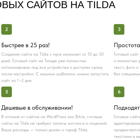
ВЫХ САЙТОВ НА TILDA
2
3
Быстрее в 25 раз!
Простота
Создание сайта на Tilda с нуля занимает от 10 до 30
Готовый сайт
дней. Готовый сайт на Тильде уже полностью
и полностью 
оптимизирован под все устройства и доступен сразу
текст, фото 
после настройки. С нашими шаблоном омжно запустить
без специаль
сайт за 1−2 дня.
5
6
Дешевые в обслуживании!
Подходят
В отличие от сайтов на WordPress или Bitrix, готовые
Готовые сайт
сайты на Tilda не требуют оплаты хостинга и лицензий.
адаптированы
Ваши расходы — только домен и тариф Tilda.
продвигаются
текстами и в