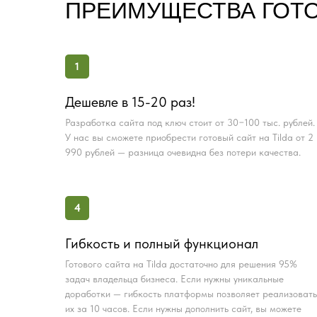
ПРЕИМУЩЕСТВА ГОТО
1
Дешевле в 15-20 раз!
Разработка сайта под ключ стоит от 30−100 тыс. рублей.
У нас вы сможете приобрести готовый сайт на Tilda от 2
990 рублей — разница очевидна без потери качества.
4
Гибкость и полный функционал
Готового сайта на Tilda достаточно для решения 95%
задач владельца бизнеса. Если нужны уникальные
доработки — гибкость платформы позволяет реализовать
их за 10 часов. Если нужны дополнить сайт, вы можете