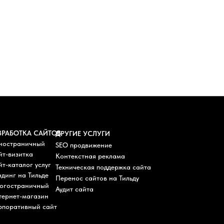
ЗРАБОТКА САЙТОВ
ДРУГИЕ УСЛУГИ
ностраничный
SEO продвижение
йт-визитка
Контекстная реклама
т-каталог услуг
Техническая поддержка сайта
динг на Тильде
Перенос сайтов на Тильду
огостраничный
Аудит сайта
тернет-магазин
рпоративный сайт