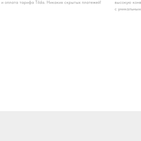
и оплата тарифа Tilda. Никаких скрытых платежей!
высокую конв
с уникальным