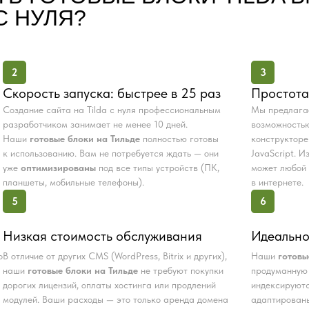
С НУЛЯ?
2
3
Скорость запуска: быстрее в 25 раз
Простота
Создание сайта на Tilda с нуля профессиональным
Мы предлаг
разработчиком занимает не менее 10 дней.
возможностью
Наши
готовые блоки на Тильде
полностью готовы
конструкторе
к использованию. Вам не потребуется ждать — они
JavaScript. 
уже
оптимизированы
под все типы устройств (ПК,
может любой 
планшеты, мобильные телефоны).
в интернете.
5
6
Низкая стоимость обслуживания
Идеально
о
В отличие от других CMS (WordPress, Bitrix и других),
Наши
готовы
наши
готовые блоки на Тильде
не требуют покупки
продуманную 
дорогих лицензий, оплаты хостинга или продлений
индексируютс
модулей. Ваши расходы — это только аренда домена
адаптированы