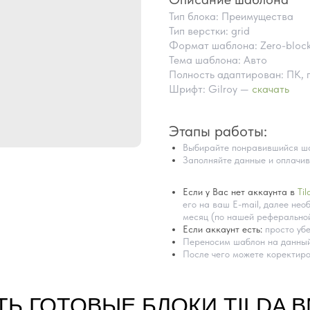
Тип блока: Преимущества
Тип верстки: grid
Формат шаблона: Zero-bloc
Тема шаблона: Авто
Полность адаптирован: ПК, 
Шрифт: Gilroy —
скачать
Этапы работы:
Выбирайте понравившийся ша
Заполняйте данные и оплачив
Если у Вас нет аккаунта в
Til
его на ваш E-mail, далее необ
месяц (по нашей реферальной
Если аккаунт есть:
просто убе
Переносим шаблон на данный
После чего можете коректиро
ТЬ ГОТОВЫЕ БЛОКИ TILDA 