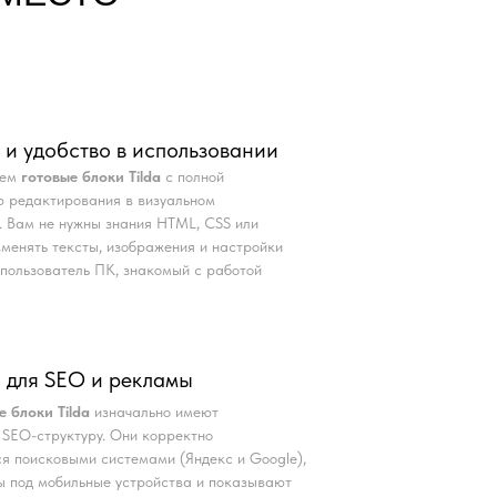
 и удобство в использовании
аем
готовые блоки Tilda
с полной
 редактирования в визуальном
. Вам не нужны знания HTML, CSS или
Изменять тексты, изображения и настройки
пользователь ПК, знакомый с работой
 для SEO и рекламы
е блоки Tilda
изначально имеют
SEO-структуру. Они корректно
я поисковыми системами (Яндекс и Google),
 под мобильные устройства и показывают