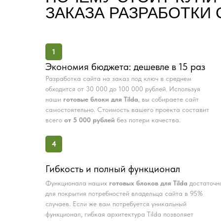
ЗАКАЗА РАЗРАБОТКИ 
1
Экономия бюджета: дешевле в 15 раз
Разработка сайта на заказ под ключ в среднем
обходится от 30 000 до 100 000 рублей. Используя
наши
готовые блоки для Tilda
, вы собираете сайт
самостоятельно. Стоимость вашего проекта составит
всего
от 5 000 рублей
без потери качества.
4
Гибкость и полный функционал
Функционала наших
готовых блоков для Tilda
достаточн
для покрытия потребностей владельца сайта в 95%
случаев. Если же вам потребуется уникальный
функционал, гибкая архитектура Tilda позволяет