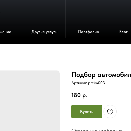
4
жение
Другие услуги
Портфолио
Блог
Подбор автомоби
Артикул:
preim003
180
р.
Купить
Описание шаблона