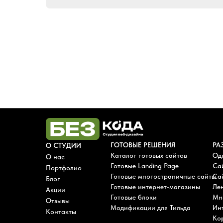
ГОТОВЫЕ РЕШЕНИЯ
РА
О СТУДИИ
Каталог готовых сайтов
Од
О нас
Готовые Landing Page
Са
Портфолио
Готовые многостраничные сайты
Сай
Блог
Готовые интернет-магазины
Лен
Акции
Готовые блоки
Мн
Отзывы
Модификации для Тильда
Ин
Контакты
Ко