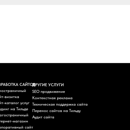
ЗРАБОТКА САЙТОВ
ДРУГИЕ УСЛУГИ
ностраничный
SEO продвижение
йт-визитка
Контекстная реклама
т-каталог услуг
Техническая поддержка сайта
динг на Тильде
Перенос сайтов на Тильду
огостраничный
Аудит сайта
тернет-магазин
рпоративный сайт