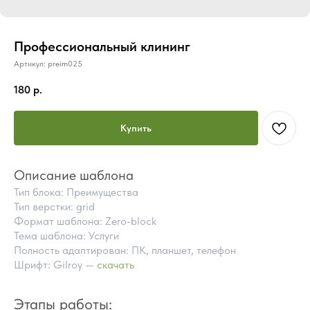
Профессиональный клининг
Артикул:
preim025
180
р.
Купить
Описание шаблона
Тип блока: Преимущества
Тип верстки: grid
Формат шаблона: Zero-block
Тема шаблона: Услуги
Полность адаптирован: ПК, планшет, телефон
Шрифт: Gilroy —
скачать
ПОЧЕМУ СТОИТ КУПИТЬ
ГОТОВЫЕ БЛОКИ TILDA
Этапы работы:
ВМЕСТО ЗАКАЗА