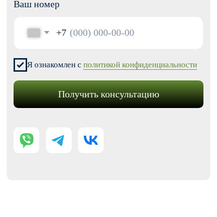
Модификации для Тильда
РАЗРАБОТКА САЙТОВ
Одностраничный
Сайт-визитка
Сайт-каталог услуг
Лендинг на Тильде
Многостраничный
Интернет-магазин
Корпоративный сайт
ДРУГИЕ УСЛУГИ
SEO продвижение
Контекстная реклама
Техническая поддержка сайта
Перенос сайтов на Тильду
Аудит сайта
КОНТАКТЫ
+7 (938) 428-28-04
info@no-kode.ru
Мы в соцсетях: