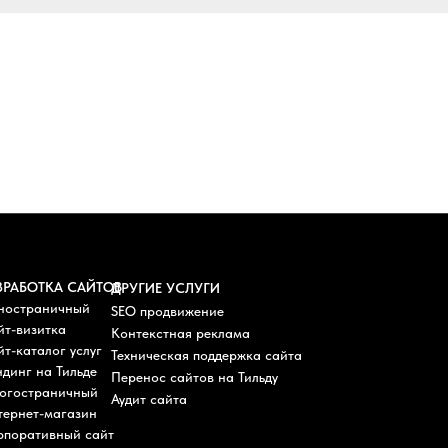
ЗРАБОТКА САЙТОВ
ДРУГИЕ УСЛУГИ
ностраничный
SEO продвижение
йт-визитка
Контекстная реклама
т-каталог услуг
Техническая поддержка сайта
динг на Тильде
Перенос сайтов на Тильду
огостраничный
Аудит сайта
тернет-магазин
рпоративный сайт