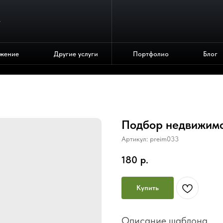
4
жение
Другие услуги
Портфолио
Блог
Подбор недвижим
Артикул:
preim033
180
р.
Купить
Описание шаблона