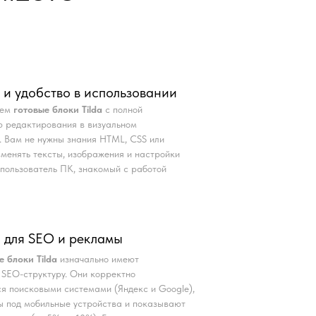
 и удобство в использовании
аем
готовые блоки Tilda
с полной
 редактирования в визуальном
. Вам не нужны знания HTML, CSS или
Изменять тексты, изображения и настройки
пользователь ПК, знакомый с работой
 для SEO и рекламы
е блоки Tilda
изначально имеют
SEO-структуру. Они корректно
я поисковыми системами (Яндекс и Google),
 под мобильные устройства и показывают