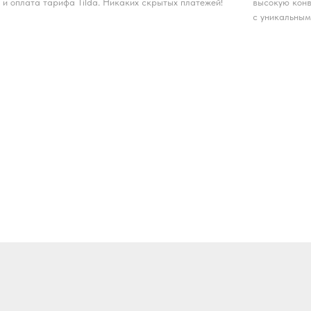
и оплата тарифа Tilda. Никаких скрытых платежей!
высокую конв
с уникальным