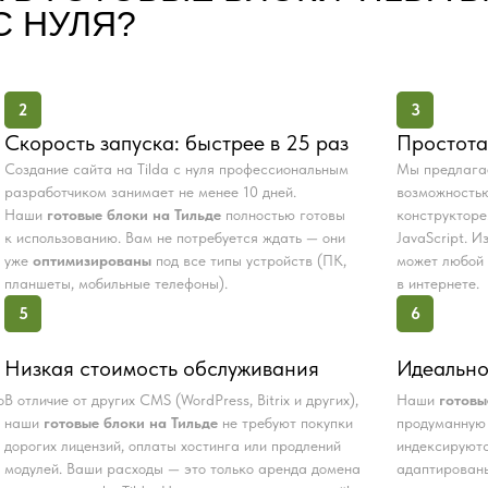
С НУЛЯ?
2
3
Скорость запуска: быстрее в 25 раз
Простота
Создание сайта на Tilda с нуля профессиональным
Мы предлаг
разработчиком занимает не менее 10 дней.
возможностью
Наши
готовые блоки на Тильде
полностью готовы
конструкторе
к использованию. Вам не потребуется ждать — они
JavaScript. 
уже
оптимизированы
под все типы устройств (ПК,
может любой 
планшеты, мобильные телефоны).
в интернете.
5
6
Низкая стоимость обслуживания
Идеально
о
В отличие от других CMS (WordPress, Bitrix и других),
Наши
готовы
наши
готовые блоки на Тильде
не требуют покупки
продуманную 
дорогих лицензий, оплаты хостинга или продлений
индексируютс
модулей. Ваши расходы — это только аренда домена
адаптированы