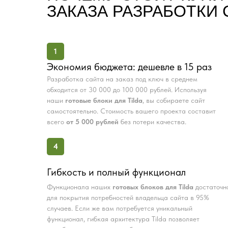
ЗАКАЗА РАЗРАБОТКИ 
1
Экономия бюджета: дешевле в 15 раз
Разработка сайта на заказ под ключ в среднем
обходится от 30 000 до 100 000 рублей. Используя
наши
готовые блоки для Tilda
, вы собираете сайт
самостоятельно. Стоимость вашего проекта составит
всего
от 5 000 рублей
без потери качества.
4
Гибкость и полный функционал
Функционала наших
готовых блоков для Tilda
достаточн
для покрытия потребностей владельца сайта в 95%
случаев. Если же вам потребуется уникальный
функционал, гибкая архитектура Tilda позволяет