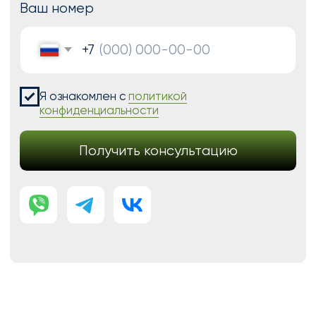
Модификации для Тильда
РАЗРАБОТКА САЙТОВ
Одностраничный
Сайт-визитка
Сайт-каталог услуг
Лендинг на Тильде
Многостраничный
Интернет-магазин
Корпоративный сайт
ДРУГИЕ УСЛУГИ
SEO продвижение
Контекстная реклама
Техническая поддержка сайта
Перенос сайтов на Тильду
Аудит сайта
КОНТАКТЫ
+7 (938) 428-28-04
info@no-kode.ru
Мы в соцсетях: