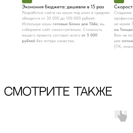
Экономия бюджета: дешевле в 15 раз
Скорость
Остались вопросы?
Разработка сайта на заказ под ключ в среднем
Создание 
Получите консультацию
обходится от 30 000 до 100 000 рублей.
професси
Используя наши
готовые блоки для Tilda
, вы
не менее 
перед покупкой
собираете сайт самостоятельно. Стоимость
на Тильде
вашего проекта составит всего
от 5 000
Вам не по
Напишите в мессенджеры, либо оставьте
рублей
без потери качества.
уже
опти
заявку в форме.
(ПК, план
Ваше имя
Ваш номер
+7
Я ознакомлен с
политикой
конфиденциальности
Получить консультацию