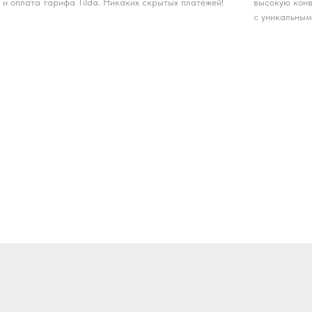
и оплата тарифа Tilda. Никаких скрытых платежей!
высокую конв
с уникальным