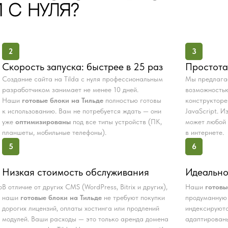
 С НУЛЯ?
2
3
Скорость запуска: быстрее в 25 раз
Простота
Создание сайта на Tilda с нуля профессиональным
Мы предлаг
разработчиком занимает не менее 10 дней.
возможностью
Наши
готовые блоки на Тильде
полностью готовы
конструкторе
к использованию. Вам не потребуется ждать — они
JavaScript. 
уже
оптимизированы
под все типы устройств (ПК,
может любой 
планшеты, мобильные телефоны).
в интернете.
5
6
Низкая стоимость обслуживания
Идеально
о
В отличие от других CMS (WordPress, Bitrix и других),
Наши
готовы
наши
готовые блоки на Тильде
не требуют покупки
продуманную 
дорогих лицензий, оплаты хостинга или продлений
индексируютс
модулей. Ваши расходы — это только аренда домена
адаптированы