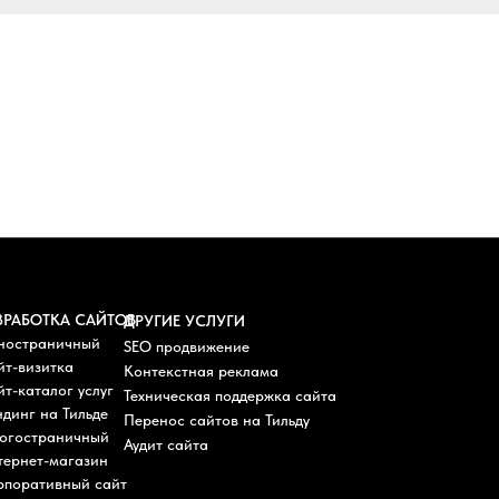
ЗРАБОТКА САЙТОВ
ДРУГИЕ УСЛУГИ
ностраничный
SEO продвижение
йт-визитка
Контекстная реклама
т-каталог услуг
Техническая поддержка сайта
динг на Тильде
Перенос сайтов на Тильду
огостраничный
Аудит сайта
тернет-магазин
рпоративный сайт