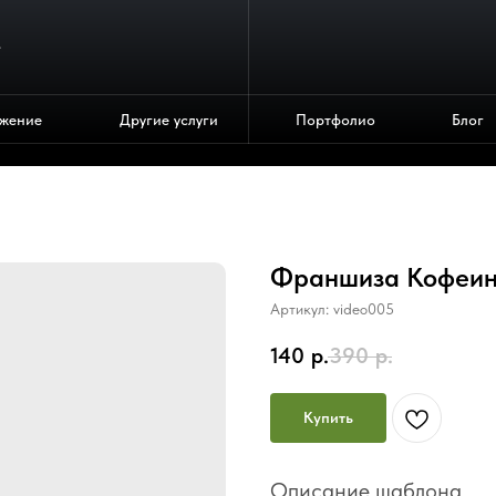
4
жение
Другие услуги
Портфолио
Блог
Франшиза Кофеи
Артикул:
video005
140
р.
390
р.
Купить
Описание шаблона