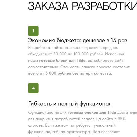
ЗАКАЗА РАЗРАБОТКИ
1
Экономия бюджета: дешевле в 15 раз
Разработка сайта на заказ под ключ в среднем
обходится от 30 000 до 100 000 рублей. Используя
наши
готовые блоки для Tilda
, вы собираете сайт
самостоятельно. Стоимость вашего проекта составит
всего
от 5 000 рублей
без потери качества.
4
Гибкость и полный функционал
Функционала наших
готовых блоков для Tilda
достаточн
для покрытия потребностей владельца сайта в 95%
случаев. Если же вам потребуется уникальный
функционал, гибкая архитектура Tilda позволяет