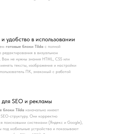
 и удобство в использовании
аем
готовые блоки Tilda
с полной
 редактирования в визуальном
. Вам не нужны знания HTML, CSS или
Изменять тексты, изображения и настройки
пользователь ПК, знакомый с работой
 для SEO и рекламы
е блоки Tilda
изначально имеют
SEO-структуру. Они корректно
я поисковыми системами (Яндекс и Google),
 под мобильные устройства и показывают