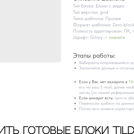
Тип блока: Блоки с видео
Тип верстки: grid
Тема шаблона: Прочее
Формат шаблона: Zero-bloc
Полность адаптирован: ПК, 
Шрифт: Gilroy —
скачать
Этапы работы:
Выбирайте понравившийся ша
Заполняйте данные и оплачив
Если у Вас нет аккаунта в
Til
его на ваш E-mail, далее необ
месяц (по нашей реферальной
Если аккаунт есть:
просто убе
Переносим шаблон на данный
После чего можете коректиро
ИТЬ ГОТОВЫЕ БЛОКИ TIL