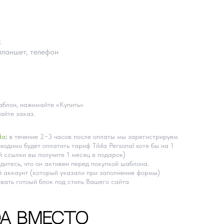
k
планшет, телефон
блон, нажимайте «Купить»
айте заказ.
da
:
в течение 2−3 часов после оплаты мы зарегистрируем
ходимо будет оплатить тариф Tilda Personal хотя бы на 1
 ссылки вы получите 1 месяц в подарок)
дитесь, что он активен перед покупкой шаблона.
 аккаунт (который указали при заполнение формы)
вать готоый блок под стиль Вашего сайта
DA ВМЕСТО