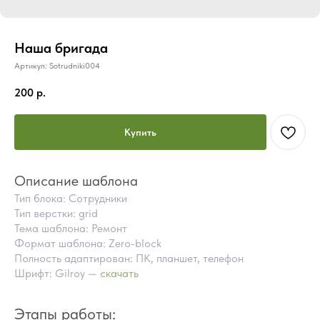
Наша бригада
Артикул:
Sotrudniki004
200
р.
Купить
Описание шаблона
Тип блока: Сотрудники
Тип верстки: grid
Тема шаблона: Ремонт
Формат шаблона: Zero-block
Полность адаптирован: ПК, планшет, телефон
Шрифт: Gilroy —
скачать
ПОЧЕМУ СТОИТ КУПИТЬ
ГОТОВЫЕ БЛОКИ TILDA
Этапы работы:
ВМЕСТО ЗАКАЗА