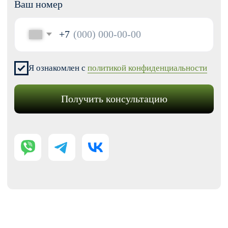
Модификации для Тильда
РАЗРАБОТКА САЙТОВ
Одностраничный
Сайт-визитка
Сайт-каталог услуг
Лендинг на Тильде
Многостраничный
Интернет-магазин
Корпоративный сайт
ДРУГИЕ УСЛУГИ
SEO продвижение
Контекстная реклама
Техническая поддержка сайта
Перенос сайтов на Тильду
Аудит сайта
КОНТАКТЫ
+7 (938) 428-28-04
info@no-kode.ru
Мы в соцсетях: