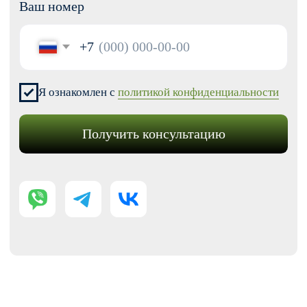
Модификации для Тильда
РАЗРАБОТКА САЙТОВ
Одностраничный
Сайт-визитка
Сайт-каталог услуг
Лендинг на Тильде
Многостраничный
Интернет-магазин
Корпоративный сайт
ДРУГИЕ УСЛУГИ
SEO продвижение
Контекстная реклама
Техническая поддержка сайта
Перенос сайтов на Тильду
Аудит сайта
КОНТАКТЫ
+7 (938) 428-28-04
info@no-kode.ru
Мы в соцсетях: