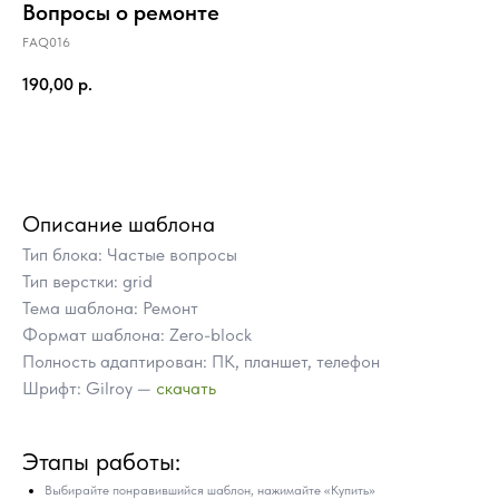
Вопросы о ремонте
FAQ016
190,00
р.
Купить
Описание шаблона
Тип блока: Частые вопросы
Тип верстки: grid
Тема шаблона: Ремонт
Формат шаблона: Zero-block
Полность адаптирован: ПК, планшет, телефон
Шрифт: Gilroy —
скачать
ПОЧЕМУ СТОИТ КУПИТЬ
Этапы работы:
ГОТОВЫЕ БЛОКИ TILDA
ВМЕСТО ЗАКАЗА
Выбирайте понравившийся шаблон, нажимайте «Купить»