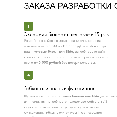
ЗАКАЗА РАЗРАБОТКИ 
1
Экономия бюджета: дешевле в 15 раз
Разработка сайта на заказ под ключ в среднем
обходится от 30 000 до 100 000 рублей. Используя
наши
готовые блоки для Tilda
, вы собираете сайт
самостоятельно. Стоимость вашего проекта составит
всего
от 5 000 рублей
без потери качества.
4
Гибкость и полный функционал
Функционала наших
готовых блоков для Tilda
достаточн
для покрытия потребностей владельца сайта в 95%
случаев. Если же вам потребуется уникальный
функционал, гибкая архитектура Tilda позволяет