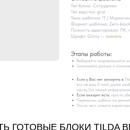
Тип блока: Сотрудники
Тип верстки: grid
Тема шаблона: IT / Маркетин
Формат шаблона: Zero-bloc
Полность адаптирован: ПК, 
Шрифт: Gilroy —
скачать
Этапы работы:
Выбирайте понравившийся ша
Заполняйте данные и оплачив
Если у Вас нет аккаунта в
Til
его на ваш E-mail, далее необ
месяц (по нашей реферальной
Если аккаунт есть:
просто убе
Переносим шаблон на данный
После чего можете коректиро
ТЬ ГОТОВЫЕ БЛОКИ TILDA 