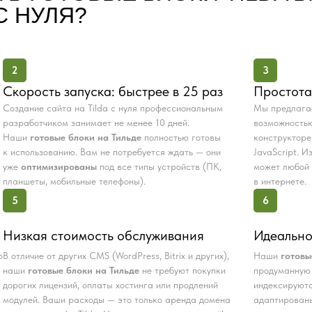
С НУЛЯ?
2
3
Скорость запуска: быстрее в 25 раз
Простота
Создание сайта на Tilda с нуля профессиональным
Мы предлаг
разработчиком занимает не менее 10 дней.
возможностью
Наши
готовые блоки на Тильде
полностью готовы
конструкторе
к использованию. Вам не потребуется ждать — они
JavaScript. 
уже
оптимизированы
под все типы устройств (ПК,
может любой 
планшеты, мобильные телефоны).
в интернете.
5
6
Низкая стоимость обслуживания
Идеально
о
В отличие от других CMS (WordPress, Bitrix и других),
Наши
готовы
наши
готовые блоки на Тильде
не требуют покупки
продуманную 
дорогих лицензий, оплаты хостинга или продлений
индексируютс
модулей. Ваши расходы — это только аренда домена
адаптированы