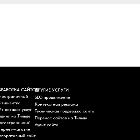
ЗРАБОТКА САЙТОВ
ДРУГИЕ УСЛУГИ
ностраничный
SEO продвижение
йт-визитка
Контекстная реклама
т-каталог услуг
Техническая поддержка сайта
динг на Тильде
Перенос сайтов на Тильду
огостраничный
Аудит сайта
тернет-магазин
рпоративный сайт