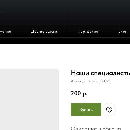
4
жение
Другие услуги
Портфолио
Блог
Наши специалист
Артикул:
Sotrudniki020
200
р.
Купить
Описание шаблона