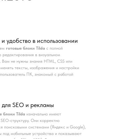
 и удобство в использовании
аем
готовые блоки Tilda
с полной
 редактирования в визуальном
. Вам не нужны знания HTML, CSS или
Изменять тексты, изображения и настройки
пользователь ПК, знакомый с работой
 для SEO и рекламы
е блоки Tilda
изначально имеют
SEO-структуру. Они корректно
я поисковыми системами (Яндекс и Google),
 под мобильные устройства и показывают