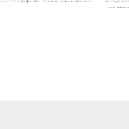
и оплата тарифа Tilda. Никаких скрытых платежей!
высокую конв
с уникальным