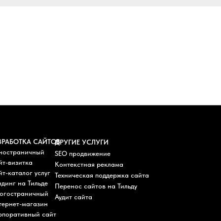
ЗРАБОТКА САЙТОВ
ДРУГИЕ УСЛУГИ
ностраничный
SEO продвижение
йт-визитка
Контекстная реклама
т-каталог услуг
Техническая поддержка сайта
динг на Тильде
Перенос сайтов на Тильду
огостраничный
Аудит сайта
тернет-магазин
рпоративный сайт