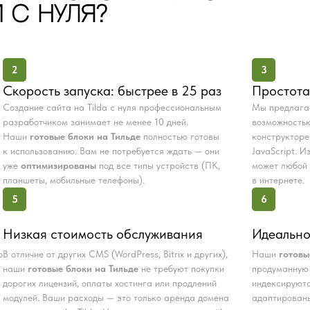
 С НУЛЯ?
2
3
Скорость запуска: быстрее в 25 раз
Простота
Создание сайта на Tilda с нуля профессиональным
Мы предлаг
разработчиком занимает не менее 10 дней.
возможностью
Наши
готовые блоки на Тильде
полностью готовы
конструкторе
к использованию. Вам не потребуется ждать — они
JavaScript. 
уже
оптимизированы
под все типы устройств (ПК,
может любой 
планшеты, мобильные телефоны).
в интернете.
5
6
Низкая стоимость обслуживания
Идеально
о
В отличие от других CMS (WordPress, Bitrix и других),
Наши
готовы
наши
готовые блоки на Тильде
не требуют покупки
продуманную 
дорогих лицензий, оплаты хостинга или продлений
индексируютс
модулей. Ваши расходы — это только аренда домена
адаптированы