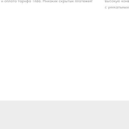
и оплата тарифа Tilda. Никаких скрытых платежей!
высокую конв
с уникальным