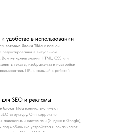
 и удобство в использовании
аем
готовые блоки Tilda
с полной
 редактирования в визуальном
. Вам не нужны знания HTML, CSS или
Изменять тексты, изображения и настройки
пользователь ПК, знакомый с работой
 для SEO и рекламы
е блоки Tilda
изначально имеют
SEO-структуру. Они корректно
я поисковыми системами (Яндекс и Google),
 под мобильные устройства и показывают