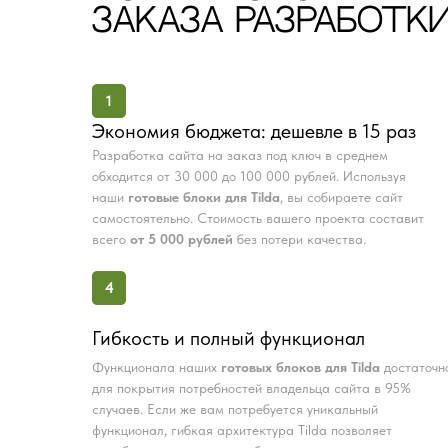
ЗАКАЗА РАЗРАБОТКИ
1
Экономия бюджета: дешевле в 15 раз
Разработка сайта на заказ под ключ в среднем
обходится от 30 000 до 100 000 рублей. Используя
наши
готовые блоки для Tilda
, вы собираете сайт
самостоятельно. Стоимость вашего проекта составит
всего
от 5 000 рублей
без потери качества.
4
Гибкость и полный функционал
Функционала наших
готовых блоков для Tilda
достаточн
для покрытия потребностей владельца сайта в 95%
случаев. Если же вам потребуется уникальный
функционал, гибкая архитектура Tilda позволяет