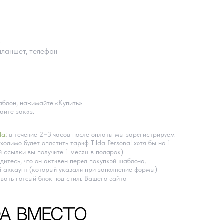
k
планшет, телефон
блон, нажимайте «Купить»
айте заказ.
da
:
в течение 2−3 часов после оплаты мы зарегистрируем
ходимо будет оплатить тариф Tilda Personal хотя бы на 1
 ссылки вы получите 1 месяц в подарок)
дитесь, что он активен перед покупкой шаблона.
 аккаунт (который указали при заполнение формы)
вать готоый блок под стиль Вашего сайта
DA ВМЕСТО