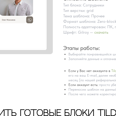
Тип блока: Сотрудники
Тип верстки: grid
Тема шаблона: Прочее
Формат шаблона: Zero-bloc
Полность адаптирован: ПК, 
Шрифт: Gilroy —
скачать
Этапы работы:
Выбирайте понравившийся ша
Заполняйте данные и оплачив
Если у Вас нет аккаунта в
Til
его на ваш E-mail, далее необ
месяц (по нашей реферальной
Если аккаунт есть:
просто убе
Переносим шаблон на данный
После чего можете коректиро
ИТЬ ГОТОВЫЕ БЛОКИ TIL