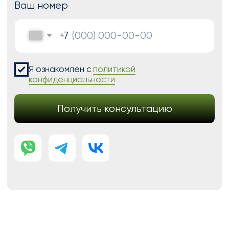
Модификации для Тильда
РАЗРАБОТКА САЙТОВ
Одностраничный
Сайт-визитка
Сайт-каталог услуг
Лендинг на Тильде
Многостраничный
Интернет-магазин
Корпоративный сайт
ДРУГИЕ УСЛУГИ
SEO продвижение
Контекстная реклама
Техническая поддержка сайта
Перенос сайтов на Тильду
Аудит сайта
КОНТАКТЫ
+7 (938) 428-28-04
info@no-kode.ru
Мы в соцсетях: