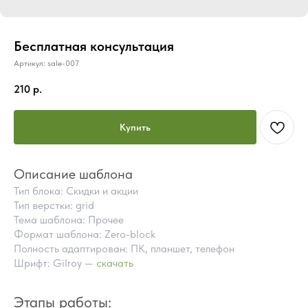
Бесплатная консультация
Артикул:
sale-007
210
р.
Купить
Описание шаблона
Тип блока: Скидки и акции
Тип верстки: grid
Тема шаблона: Прочее
Формат шаблона: Zero-block
Полность адаптирован: ПК, планшет, телефон
Шрифт: Gilroy —
скачать
ПОЧЕМУ СТОИТ КУПИТЬ
ГОТОВЫЕ БЛОКИ TILDA
Этапы работы:
ВМЕСТО ЗАКАЗА