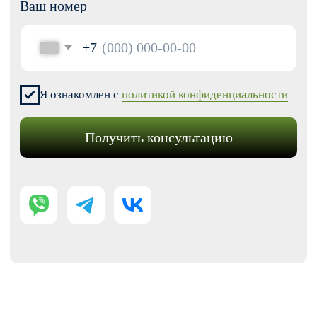
Модификации для Тильда
РАЗРАБОТКА САЙТОВ
Одностраничный
Сайт-визитка
Сайт-каталог услуг
Лендинг на Тильде
Многостраничный
Интернет-магазин
Корпоративный сайт
ДРУГИЕ УСЛУГИ
SEO продвижение
Контекстная реклама
Техническая поддержка сайта
Перенос сайтов на Тильду
Аудит сайта
КОНТАКТЫ
+7 (938) 428-28-04
info@no-kode.ru
Мы в соцсетях: