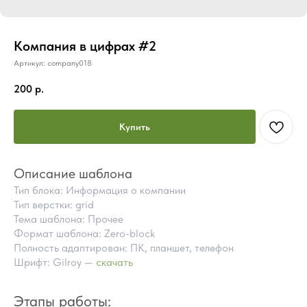
Компания в цифрах #2
Артикул:
company018
200
р.
Купить
Описание шаблона
Тип блока: Информация о компании
Тип верстки: grid
Тема шаблона: Прочее
Формат шаблона: Zero-block
Полность адаптирован: ПК, планшет, телефон
Шрифт: Gilroy —
скачать
ПОЧЕМУ СТОИТ КУПИТЬ
ГОТОВЫЕ БЛОКИ TILDA
Этапы работы:
ВМЕСТО ЗАКАЗА