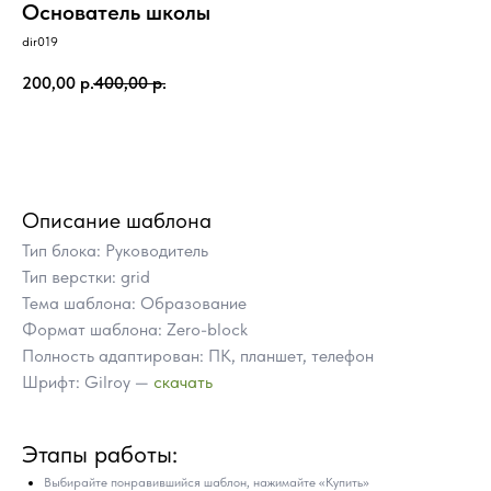
Основатель школы
dir019
200,00
р.
400,00
р.
Купить
Описание шаблона
Тип блока: Руководитель
Тип верстки: grid
Тема шаблона: Образование
Формат шаблона: Zero-block
Полность адаптирован: ПК, планшет, телефон
Шрифт: Gilroy —
скачать
ПОЧЕМУ СТОИТ КУПИТЬ
Этапы работы:
ГОТОВЫЕ БЛОКИ TILDA
ВМЕСТО ЗАКАЗА
Выбирайте понравившийся шаблон, нажимайте «Купить»