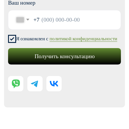
Модификации для Тильда
РАЗРАБОТКА САЙТОВ
Одностраничный
Сайт-визитка
Сайт-каталог услуг
Лендинг на Тильде
Многостраничный
Интернет-магазин
Корпоративный сайт
ДРУГИЕ УСЛУГИ
SEO продвижение
Контекстная реклама
Техническая поддержка сайта
Перенос сайтов на Тильду
Аудит сайта
КОНТАКТЫ
+7 (938) 428-28-04
info@no-kode.ru
Мы в соцсетях: