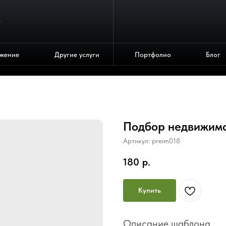
4
жение
Другие услуги
Портфолио
Блог
Подбор недвижим
Артикул:
preim018
180
р.
Купить
Описание шаблона