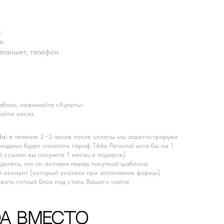
k
ь
планшет, телефон
блон, нажимайте «Купить»
айте заказ.
da
:
в течение 2−3 часов после оплаты мы зарегистрируем
ходимо будет оплатить тариф Tilda Personal хотя бы на 1
 ссылки вы получите 1 месяц в подарок)
дитесь, что он активен перед покупкой шаблона.
 аккаунт (который указали при заполнение формы)
вать готоый блок под стиль Вашего сайта
DA ВМЕСТО