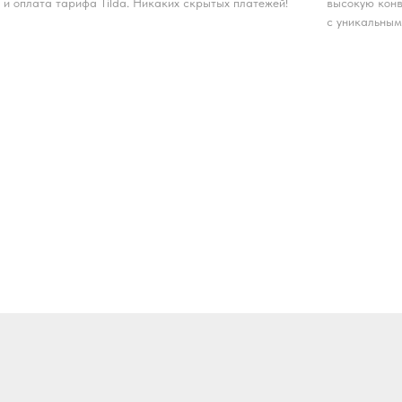
и оплата тарифа Tilda. Никаких скрытых платежей!
высокую конв
с уникальным