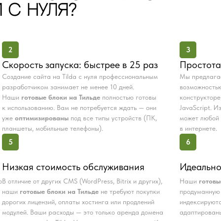
 С НУЛЯ?
2
3
Скорость запуска: быстрее в 25 раз
Простота
Создание сайта на Tilda с нуля профессиональным
Мы предлаг
разработчиком занимает не менее 10 дней.
возможностью
Наши
готовые блоки на Тильде
полностью готовы
конструкторе
к использованию. Вам не потребуется ждать — они
JavaScript. 
уже
оптимизированы
под все типы устройств (ПК,
может любой 
планшеты, мобильные телефоны).
в интернете.
5
6
Низкая стоимость обслуживания
Идеально
о
В отличие от других CMS (WordPress, Bitrix и других),
Наши
готовы
наши
готовые блоки на Тильде
не требуют покупки
продуманную 
дорогих лицензий, оплаты хостинга или продлений
индексируютс
модулей. Ваши расходы — это только аренда домена
адаптированы