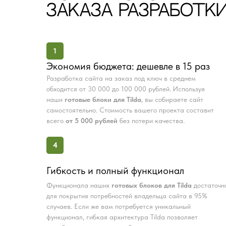
ЗАКАЗА РАЗРАБОТКИ
1
Экономия бюджета: дешевле в 15 раз
Разработка сайта на заказ под ключ в среднем
обходится от 30 000 до 100 000 рублей. Используя
наши
готовые блоки для Tilda
, вы собираете сайт
самостоятельно. Стоимость вашего проекта составит
всего
от 5 000 рублей
без потери качества.
4
Гибкость и полный функционал
Функционала наших
готовых блоков для Tilda
достаточн
для покрытия потребностей владельца сайта в 95%
случаев. Если же вам потребуется уникальный
функционал, гибкая архитектура Tilda позволяет