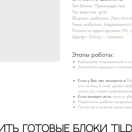
Тип блока: Преимущества
Тип верстки: grid
Формат шаблона: Zero-bloc
Тема шаблона: Недвижимост
Полность адаптирован: ПК, 
Шрифт: Gilroy —
скачать
Этапы работы:
Выбирайте понравившийся ша
Заполняйте данные и оплачив
Если у Вас нет аккаунта в
Til
его на ваш E-mail, далее необ
месяц (по нашей реферальной
Если аккаунт есть:
просто убе
Переносим шаблон на данный
После чего можете коректиро
ИТЬ ГОТОВЫЕ БЛОКИ TIL