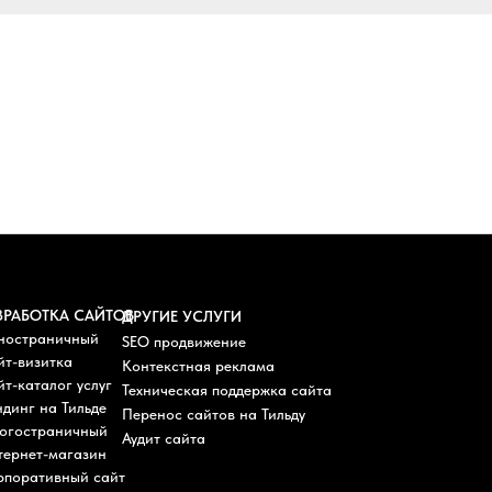
ЗРАБОТКА САЙТОВ
ДРУГИЕ УСЛУГИ
ностраничный
SEO продвижение
йт-визитка
Контекстная реклама
т-каталог услуг
Техническая поддержка сайта
динг на Тильде
Перенос сайтов на Тильду
огостраничный
Аудит сайта
тернет-магазин
рпоративный сайт