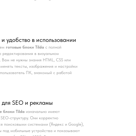
 и удобство в использовании
аем
готовые блоки Tilda
с полной
 редактирования в визуальном
. Вам не нужны знания HTML, CSS или
Изменять тексты, изображения и настройки
пользователь ПК, знакомый с работой
 для SEO и рекламы
е блоки Tilda
изначально имеют
SEO-структуру. Они корректно
я поисковыми системами (Яндекс и Google),
 под мобильные устройства и показывают