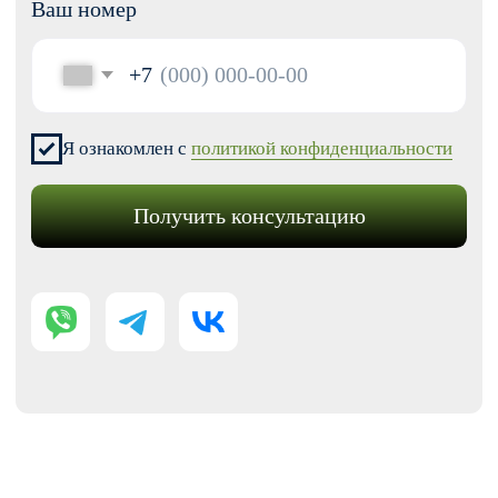
Модификации для Тильда
РАЗРАБОТКА САЙТОВ
Одностраничный
Сайт-визитка
Сайт-каталог услуг
Лендинг на Тильде
Многостраничный
Интернет-магазин
Корпоративный сайт
ДРУГИЕ УСЛУГИ
SEO продвижение
Контекстная реклама
Техническая поддержка сайта
Перенос сайтов на Тильду
Аудит сайта
КОНТАКТЫ
+7 (938) 428-28-04
info@no-kode.ru
Мы в соцсетях: