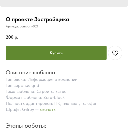
О проекте Застройщика
Артикул:
company021
200
р.
Купить
Описание шаблона
Тип блока: Информация о компании
Тип верстки: grid
Тема шаблона: Строительство
Формат шаблона: Zero-block
Полность адаптирован: ПК, планшет, телефон
Шрифт: Gilroy —
скачать
ПОЧЕМУ СТОИТ КУПИТЬ
ГОТОВЫЕ БЛОКИ TILDA
Этапы работы:
ВМЕСТО ЗАКАЗА