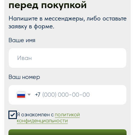
Блог
Акции
Отзывы
Контакты
ГОТОВЫЕ РЕШЕНИЯ
Каталог готовых сайтов
Готовые Landing Page
Готовые многостраничные сайты
Готовые интернет-магазины
Готовые блоки
Модификации для Тильда
РАЗРАБОТКА САЙТОВ
Одностраничный
Сайт-визитка
Сайт-каталог услуг
Лендинг на Тильде
Многостраничный
Интернет-магазин
Корпоративный сайт
ДРУГИЕ УСЛУГИ
SEO продвижение
Контекстная реклама
Техническая поддержка сайта
Перенос сайтов на Тильду
Аудит сайта