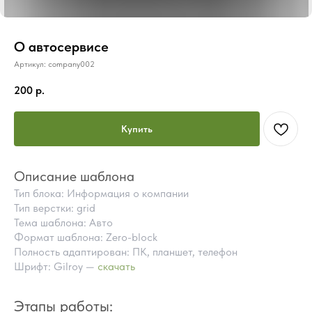
О автосервисе
Артикул:
company002
200
р.
Купить
Описание шаблона
Тип блока: Информация о компании
Тип верстки: grid
Тема шаблона: Авто
Формат шаблона: Zero-block
Полность адаптирован: ПК, планшет, телефон
Шрифт: Gilroy —
скачать
ПОЧЕМУ СТОИТ КУПИТЬ
ГОТОВЫЕ БЛОКИ TILDA
Этапы работы:
ВМЕСТО ЗАКАЗА