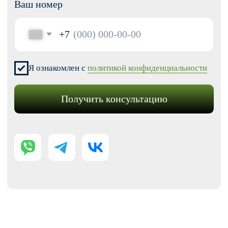
Модификации для Тильда
РАЗРАБОТКА САЙТОВ
Одностраничный
Сайт-визитка
Сайт-каталог услуг
Лендинг на Тильде
Многостраничный
Интернет-магазин
Корпоративный сайт
ДРУГИЕ УСЛУГИ
SEO продвижение
Контекстная реклама
Техническая поддержка сайта
Перенос сайтов на Тильду
Аудит сайта
КОНТАКТЫ
+7 (938) 428-28-04
info@no-kode.ru
Мы в соцсетях: