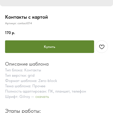
Контакты с картой
Артикул:
contact014
170
р.
Купить
Описание шаблона
Тип блока: Контакты
Тип верстки: grid
Формат шаблона: Zero-block
Тема шаблона: Прочее
Полность адаптирован: ПК, планшет, телефон
Шрифт: Gilroy —
скачать
ПОЧЕМУ СТОИТ КУПИТЬ
ГОТОВЫЕ БЛОКИ TILDA
Этапы работы:
ВМЕСТО ЗАКАЗА