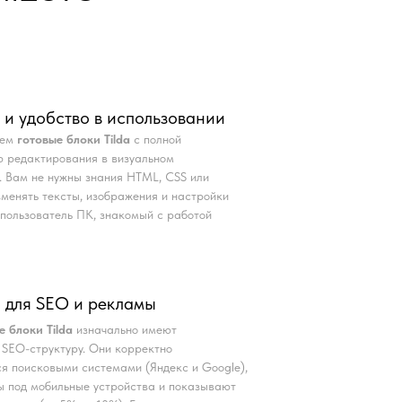
 и удобство в использовании
аем
готовые блоки Tilda
с полной
 редактирования в визуальном
. Вам не нужны знания HTML, CSS или
Изменять тексты, изображения и настройки
пользователь ПК, знакомый с работой
 для SEO и рекламы
е блоки Tilda
изначально имеют
SEO-структуру. Они корректно
я поисковыми системами (Яндекс и Google),
 под мобильные устройства и показывают