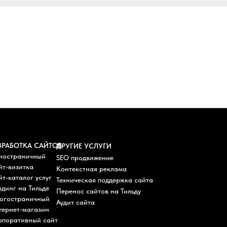
ЗРАБОТКА САЙТОВ
ДРУГИЕ УСЛУГИ
ностраничный
SEO продвижение
йт-визитка
Контекстная реклама
т-каталог услуг
Техническая поддержка сайта
динг на Тильде
Перенос сайтов на Тильду
огостраничный
Аудит сайта
тернет-магазин
рпоративный сайт