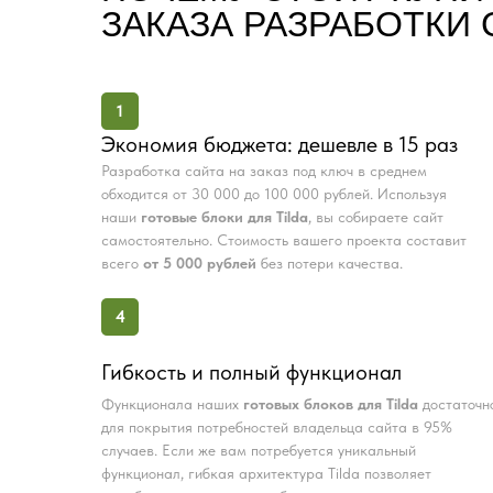
ЗАКАЗА РАЗРАБОТКИ 
1
Экономия бюджета: дешевле в 15 раз
Разработка сайта на заказ под ключ в среднем
обходится от 30 000 до 100 000 рублей. Используя
наши
готовые блоки для Tilda
, вы собираете сайт
самостоятельно. Стоимость вашего проекта составит
всего
от 5 000 рублей
без потери качества.
4
Гибкость и полный функционал
Функционала наших
готовых блоков для Tilda
достаточн
для покрытия потребностей владельца сайта в 95%
случаев. Если же вам потребуется уникальный
функционал, гибкая архитектура Tilda позволяет