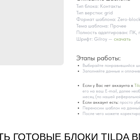
Тип блока: Контакты
Тип верстки: grid
Формат шаблона: Zero-bloc
Тема шаблона: Прочее
Полность адаптирован: ПК, 
Шрифт: Gilroy —
скачать
Этапы работы:
Выбирайте понравившийся ша
Заполняйте данные и оплачив
Если у Вас нет аккаунта в
Til
его на ваш E-mail, далее необ
месяц (по нашей реферальной
Если аккаунт есть:
просто убе
Переносим шаблон на данный
После чего можете коректиро
ТЬ ГОТОВЫЕ БЛОКИ TILDA 