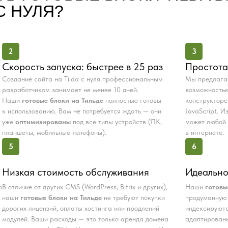
С НУЛЯ?
2
3
Скорость запуска: быстрее в 25 раз
Простота
Создание сайта на Tilda с нуля профессиональным
Мы предлаг
разработчиком занимает не менее 10 дней.
возможностью
Наши
готовые блоки на Тильде
полностью готовы
конструкторе
к использованию. Вам не потребуется ждать — они
JavaScript. 
уже
оптимизированы
под все типы устройств (ПК,
может любой 
планшеты, мобильные телефоны).
в интернете.
5
6
Низкая стоимость обслуживания
Идеально
о
В отличие от других CMS (WordPress, Bitrix и других),
Наши
готовы
наши
готовые блоки на Тильде
не требуют покупки
продуманную 
дорогих лицензий, оплаты хостинга или продлений
индексируютс
модулей. Ваши расходы — это только аренда домена
адаптированы