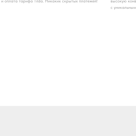
и оплата тарифа Tilda. Никаких скрытых платежей!
высокую конв
с уникальным