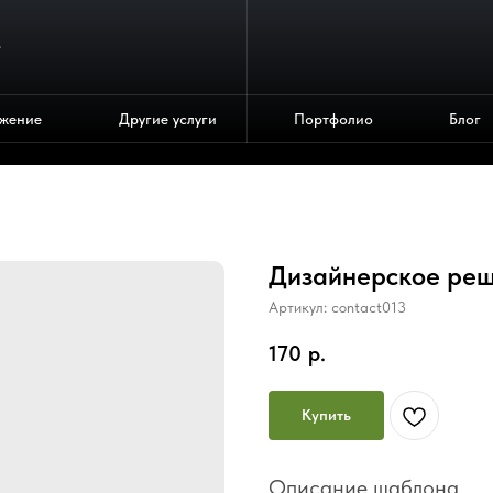
4
жение
Другие услуги
Портфолио
Блог
Дизайнерское ре
Артикул:
contact013
170
р.
Купить
Описание шаблона