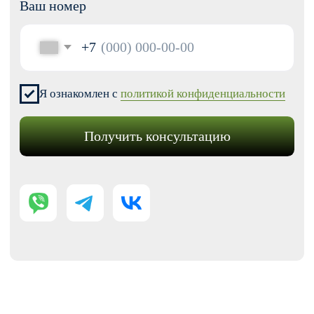
Модификации для Тильда
РАЗРАБОТКА САЙТОВ
Одностраничный
Сайт-визитка
Сайт-каталог услуг
Лендинг на Тильде
Многостраничный
Интернет-магазин
Корпоративный сайт
ДРУГИЕ УСЛУГИ
SEO продвижение
Контекстная реклама
Техническая поддержка сайта
Перенос сайтов на Тильду
Аудит сайта
КОНТАКТЫ
+7 (938) 428-28-04
info@no-kode.ru
Мы в соцсетях: