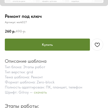
Ремонт под ключ
Артикул:
work027
260
р.
490
р.
Купить
Описание шаблона
Тип блока: Этапы работ
Тип верстки: grid
Тема шаблона: Ремонт
Формат шаблона: Zero-block
Полность адаптирован: ПК, планшет, телефон
Шрифт: Gilroy —
скачать
ПОЧЕМУ СТОИТ КУПИТЬ
ГОТОВЫЕ БЛОКИ TILDA
Этапы работы:
ВМЕСТО ЗАКАЗА