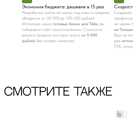
Экономия бюджета: дешевле в 15 раз
Скорость
Остались вопросы?
Разработка сайта на заказ под ключ в среднем
Создание 
Получите консультацию
обходится от 30 000 до 100 000 рублей.
професси
Используя наши
готовые блоки для Tilda
, вы
не менее 
перед покупкой
собираете сайт самостоятельно. Стоимость
на Тильде
вашего проекта составит всего
от 5 000
Вам не по
Напишите в мессенджеры, либо оставьте
рублей
без потери качества.
уже
опти
заявку в форме.
(ПК, план
Ваше имя
Ваш номер
+7
Я ознакомлен с
политикой
конфиденциальности
Получить консультацию