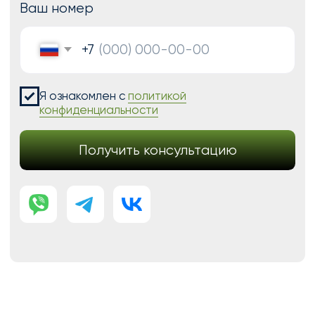
Модификации для Тильда
РАЗРАБОТКА САЙТОВ
Одностраничный
Сайт-визитка
Сайт-каталог услуг
Лендинг на Тильде
Многостраничный
Интернет-магазин
Корпоративный сайт
ДРУГИЕ УСЛУГИ
SEO продвижение
Контекстная реклама
Техническая поддержка сайта
Перенос сайтов на Тильду
Аудит сайта
КОНТАКТЫ
+7 (938) 428-28-04
info@no-kode.ru
Мы в соцсетях: