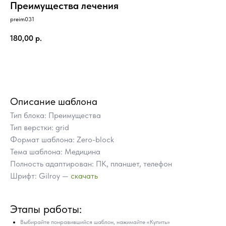
Преимущества лечения
preim031
180,00
р.
Купить
Описание шаблона
Тип блока: Преимущества
Тип верстки: grid
Формат шаблона: Zero-block
Тема шаблона: Медицина
Полность адаптирован: ПК, планшет, телефон
Шрифт: Gilroy —
скачать
ПОЧЕМУ СТОИТ КУПИТЬ
Этапы работы:
ГОТОВЫЕ БЛОКИ TILDA
ВМЕСТО ЗАКАЗА
Выбирайте понравившийся шаблон, нажимайте «Купить»