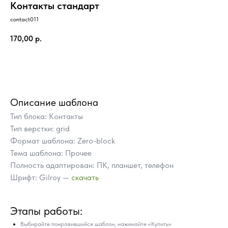
Контакты стандарт
contact011
170,00
р.
Купить
Описание шаблона
Тип блока: Контакты
Тип верстки: grid
Формат шаблона: Zero-block
Тема шаблона: Прочее
Полность адаптирован: ПК, планшет, телефон
Шрифт: Gilroy —
скачать
ПОЧЕМУ СТОИТ КУПИТЬ
Этапы работы:
ГОТОВЫЕ БЛОКИ TILDA
ВМЕСТО ЗАКАЗА
Выбирайте понравившийся шаблон, нажимайте «Купить»