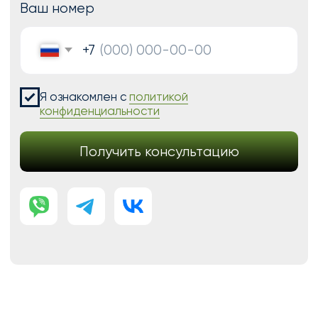
Модификации для Тильда
РАЗРАБОТКА САЙТОВ
Одностраничный
Сайт-визитка
Сайт-каталог услуг
Лендинг на Тильде
Многостраничный
Интернет-магазин
Корпоративный сайт
ДРУГИЕ УСЛУГИ
SEO продвижение
Контекстная реклама
Техническая поддержка сайта
Перенос сайтов на Тильду
Аудит сайта
КОНТАКТЫ
+7 (938) 428-28-04
info@no-kode.ru
Мы в соцсетях: