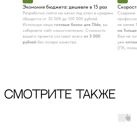
Экономия бюджета: дешевле в 15 раз
Скорость
Остались вопросы?
Разработка сайта на заказ под ключ в среднем
Создание 
Получите консультацию
обходится от 30 000 до 100 000 рублей.
професси
Используя наши
готовые блоки для Tilda
, вы
не менее 
перед покупкой
собираете сайт самостоятельно. Стоимость
на Тильде
вашего проекта составит всего
от 5 000
Вам не по
Напишите в мессенджеры, либо оставьте
рублей
без потери качества.
уже
опти
заявку в форме.
(ПК, план
Ваше имя
Ваш номер
+7
Я ознакомлен с
политикой
конфиденциальности
Получить консультацию