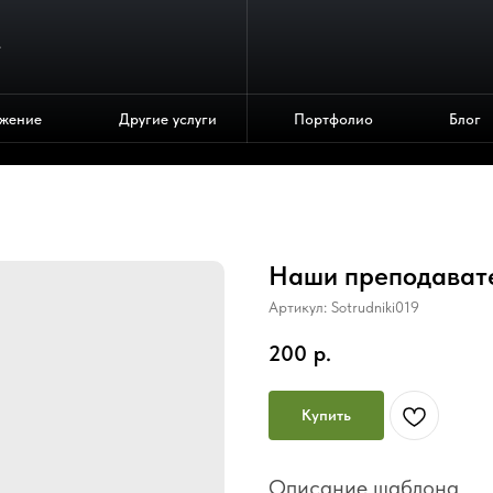
4
жение
Другие услуги
Портфолио
Блог
Наши преподават
Артикул:
Sotrudniki019
200
р.
Купить
Описание шаблона