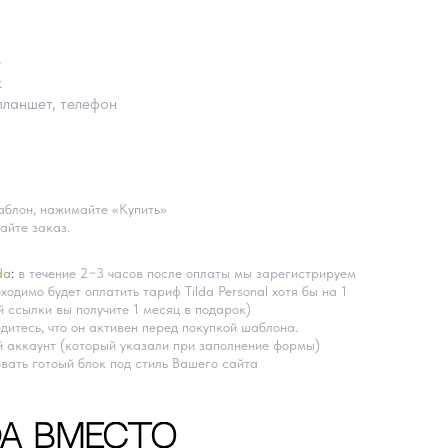
е
k
планшет, телефон
блон, нажимайте «Купить»
айте заказ.
da
:
в течение 2−3 часов после оплаты мы зарегистрируем
ходимо будет оплатить тариф Tilda Personal хотя бы на 1
 ссылки вы получите 1 месяц в подарок)
дитесь, что он активен перед покупкой шаблона.
 аккаунт (который указали при заполнение формы)
вать готоый блок под стиль Вашего сайта
DA ВМЕСТО