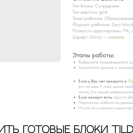
Тип блока: Сотрудники
Тип верстки: grid
Тема шаблона: Образовани
Формат шаблона: Zero-bloc
Полность адаптирован: ПК, 
Шрифт: Gilroy —
скачать
Этапы работы:
Выбирайте понравившийся ша
Заполняйте данные и оплачив
Если у Вас нет аккаунта в
Til
его на ваш E-mail, далее необ
месяц (по нашей реферальной
Если аккаунт есть:
просто убе
Переносим шаблон на данный
После чего можете коректиро
ИТЬ ГОТОВЫЕ БЛОКИ TIL