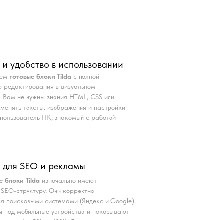
 и удобство в использовании
аем
готовые блоки Tilda
с полной
 редактирования в визуальном
. Вам не нужны знания HTML, CSS или
Изменять тексты, изображения и настройки
пользователь ПК, знакомый с работой
 для SEO и рекламы
е блоки Tilda
изначально имеют
SEO-структуру. Они корректно
я поисковыми системами (Яндекс и Google),
 под мобильные устройства и показывают