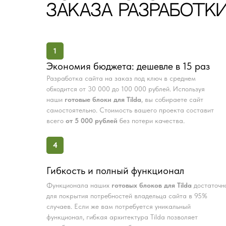
ЗАКАЗА РАЗРАБОТКИ
1
Экономия бюджета: дешевле в 15 раз
Разработка сайта на заказ под ключ в среднем
обходится от 30 000 до 100 000 рублей. Используя
наши
готовые блоки для Tilda
, вы собираете сайт
самостоятельно. Стоимость вашего проекта составит
всего
от 5 000 рублей
без потери качества.
4
Гибкость и полный функционал
Функционала наших
готовых блоков для Tilda
достаточн
для покрытия потребностей владельца сайта в 95%
случаев. Если же вам потребуется уникальный
функционал, гибкая архитектура Tilda позволяет