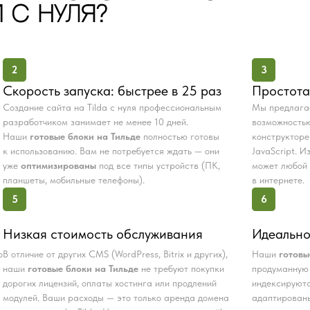
 С НУЛЯ?
2
3
Скорость запуска: быстрее в 25 раз
Простота
Создание сайта на Tilda с нуля профессиональным
Мы предлаг
разработчиком занимает не менее 10 дней.
возможностью
Наши
готовые блоки на Тильде
полностью готовы
конструкторе
к использованию. Вам не потребуется ждать — они
JavaScript. 
уже
оптимизированы
под все типы устройств (ПК,
может любой 
планшеты, мобильные телефоны).
в интернете.
5
6
Низкая стоимость обслуживания
Идеально
о
В отличие от других CMS (WordPress, Bitrix и других),
Наши
готовы
наши
готовые блоки на Тильде
не требуют покупки
продуманную 
дорогих лицензий, оплаты хостинга или продлений
индексируютс
модулей. Ваши расходы — это только аренда домена
адаптированы