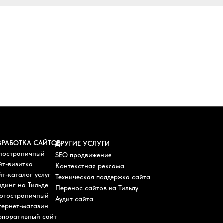
ЗРАБОТКА САЙТОВ
ДРУГИЕ УСЛУГИ
ностраничный
SEO продвижение
йт-визитка
Контекстная реклама
т-каталог услуг
Техническая поддержка сайта
динг на Тильде
Перенос сайтов на Тильду
огостраничный
Аудит сайта
тернет-магазин
рпоративный сайт