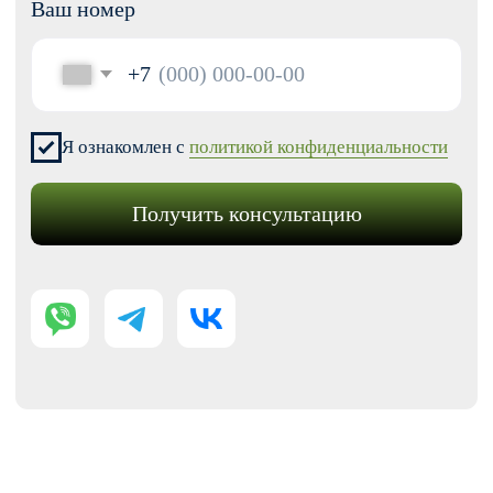
Модификации для Тильда
РАЗРАБОТКА САЙТОВ
Одностраничный
Сайт-визитка
Сайт-каталог услуг
Лендинг на Тильде
Многостраничный
Интернет-магазин
Корпоративный сайт
ДРУГИЕ УСЛУГИ
SEO продвижение
Контекстная реклама
Техническая поддержка сайта
Перенос сайтов на Тильду
Аудит сайта
КОНТАКТЫ
+7 (938) 428-28-04
info@no-kode.ru
Мы в соцсетях: