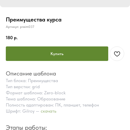
Преимущества курса
Артикул:
preim037
180
р.
Купить
Описание шаблона
Тип блока: Преимущества
Тип верстки: grid
Формат шаблона: Zero-block
Тема шаблона: Образование
Полность адаптирован: ПК, планшет, телефон
Шрифт: Gilroy —
скачать
ПОЧЕМУ СТОИТ КУПИТЬ
ГОТОВЫЕ БЛОКИ TILDA
Этапы работы:
ВМЕСТО ЗАКАЗА