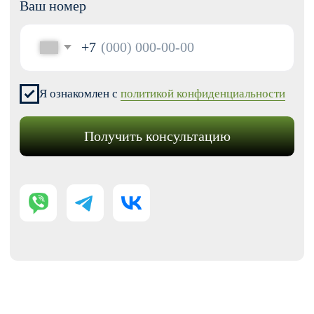
Модификации для Тильда
РАЗРАБОТКА САЙТОВ
Одностраничный
Сайт-визитка
Сайт-каталог услуг
Лендинг на Тильде
Многостраничный
Интернет-магазин
Корпоративный сайт
ДРУГИЕ УСЛУГИ
SEO продвижение
Контекстная реклама
Техническая поддержка сайта
Перенос сайтов на Тильду
Аудит сайта
КОНТАКТЫ
+7 (938) 428-28-04
info@no-kode.ru
Мы в соцсетях: