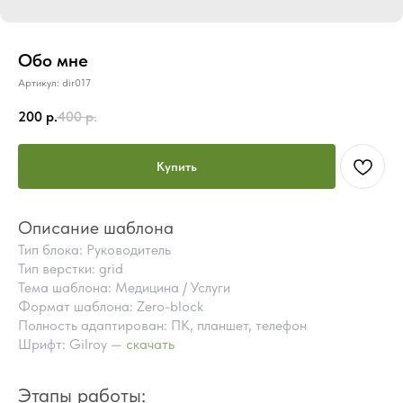
Обо мне
Артикул:
dir017
200
р.
400
р.
Купить
Описание шаблона
Тип блока: Руководитель
Тип верстки: grid
Тема шаблона: Медицина / Услуги
Формат шаблона: Zero-block
Полность адаптирован: ПК, планшет, телефон
Шрифт: Gilroy —
скачать
ПОЧЕМУ СТОИТ КУПИТЬ
ГОТОВЫЕ БЛОКИ TILDA
Этапы работы:
ВМЕСТО ЗАКАЗА