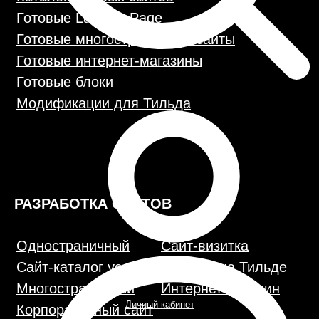
РАЗРАБОТКА САЙТОВ
Одностраничный
Сайт-визитка
Сайт-каталог услуг
Лендинг на Тильде
Многостраничный
Интернет-магазин
Корпоративный сайт
ДРУГИЕ УСЛУГИ
SEO продвижение
Контекстная реклама
Техническая поддержка сайта
Перенос сайтов на Тильду
Аудит сайта
Личный кабинет