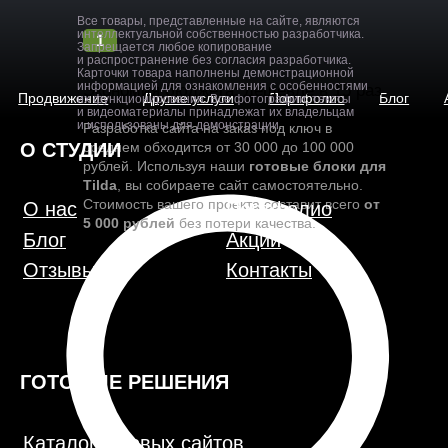
Все товары, представленные на сайте, являются
интеллектуальной собственностью разработчика.
1
Запрещается любое копирование
и распространение без согласия разработчика.
Карточки товара наполнены демонстрационной
информацией для ознакомления с особенностями
Экономия бюджета: дешевле в 15 раз
Продвижение
Другие услуги
Портфолио
Блог
их функционирования. Все фотографии, тексты
О СТУДИИ
и видеоматериалы принадлежат их владельцам
и использованы для демонстрации.
Разработка сайта на заказ под ключ в
среднем обходится от 30 000 до 100 000
О нас
Портфолио
рублей. Используя наши
готовые блоки для
Блог
Акции
Tilda
, вы собираете сайт самостоятельно.
Отзывы
Контакты
Стоимость вашего проекта составит всего
от
5 000 рублей
без потери качества.
ГОТОВЫЕ РЕШЕНИЯ
Каталог готовых сайтов
Готовые Landing Page
Готовые многостраничные сайты
Готовые интернет-магазины
Готовые блоки
Модификации для Тильда