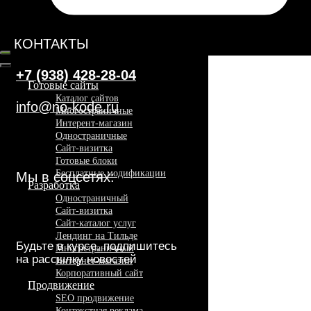
Карта сайта
Готовые сайты
Каталог сайтов
Многостраничные
Интерент-магазин
Одностраничные
Сайт-визитка
Готовые блоки
Бесплатные модификации
Разработка
Одностраничный
Сайт-визитка
Сайт-каталог услуг
Лендинг на Тильде
Многостраничный
Интернет-магазин
Корпоративный сайт
Продвижение
SEO продвижение
Контекстная реклама