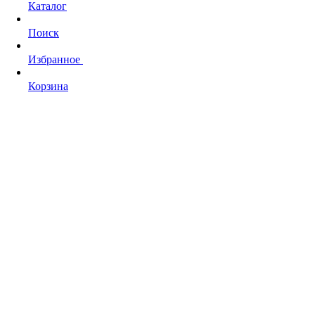
Каталог
Поиск
Избранное
Корзина
ПОЧЕМУ СТОИТ КУПИТЬ
ГОТОВЫЕ БЛОКИ TILDA
ВМЕСТО ЗАКАЗА
РАЗРАБОТКИ С НУЛЯ?