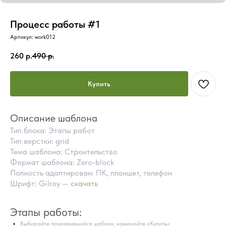
Процесс работы #1
Артикул:
work012
260
р.
490
р.
Купить
Описание шаблона
Тип блока: Этапы работ
Тип верстки: grid
Тема шаблона: Строительство
Формат шаблона: Zero-block
Полность адаптирован: ПК, планшет, телефон
Шрифт: Gilroy —
скачать
ПОЧЕМУ СТОИТ КУПИТЬ
ГОТОВЫЕ БЛОКИ TILDA
Этапы работы:
ВМЕСТО ЗАКАЗА
РАЗРАБОТКИ С НУЛЯ?
Выбирайте понравившийся шаблон, нажимайте «Купить»