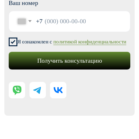
Модификации для Тильда
РАЗРАБОТКА САЙТОВ
Одностраничный
Сайт-визитка
Сайт-каталог услуг
Лендинг на Тильде
Многостраничный
Интернет-магазин
Корпоративный сайт
ДРУГИЕ УСЛУГИ
SEO продвижение
Контекстная реклама
Техническая поддержка сайта
Перенос сайтов на Тильду
Аудит сайта
КОНТАКТЫ
+7 (938) 428-28-04
info@no-kode.ru
Мы в соцсетях: