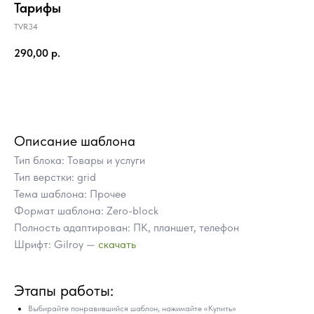
Тарифы
TVR34
290,00
р.
Купить
Описание шаблона
Тип блока: Товары и услуги
Тип верстки: grid
Тема шаблона: Прочее
Формат шаблона: Zero-block
Полность адаптирован: ПК, планшет, телефон
Шрифт: Gilroy —
скачать
ПОЧЕМУ СТОИТ КУПИТЬ
Этапы работы:
ГОТОВЫЕ БЛОКИ TILDA
ВМЕСТО ЗАКАЗА
Выбирайте понравившийся шаблон, нажимайте «Купить»