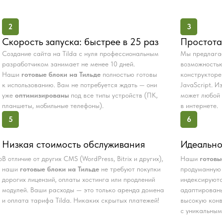
2
3
Скорость запуска: быстрее в 25 раз
Простота
Создание сайта на Tilda с нуля профессиональным
Мы предлаг
разработчиком занимает не менее 10 дней.
возможностью
Наши
готовые блоки на Тильде
полностью готовы
конструкторе
к использованию. Вам не потребуется ждать — они
JavaScript. 
уже
оптимизированы
под все типы устройств (ПК,
может любой 
планшеты, мобильные телефоны).
в интернете.
5
6
Низкая стоимость обслуживания
Идеально
о
В отличие от других CMS (WordPress, Bitrix и других),
Наши
готовы
наши
готовые блоки на Тильде
не требуют покупки
продуманную 
дорогих лицензий, оплаты хостинга или продлений
индексируютс
модулей. Ваши расходы — это только аренда домена
адаптированы
и оплата тарифа Tilda. Никаких скрытых платежей!
высокую конв
с уникальным