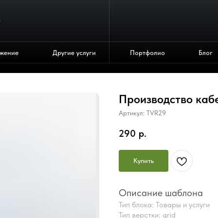
4
жение
Другие услуги
Портфолио
Блог
Производство каб
Артикул:
TVR29
290
р.
Купить
Описание шаблона
Тип блока: Товары и услуги
Тип верстки: grid