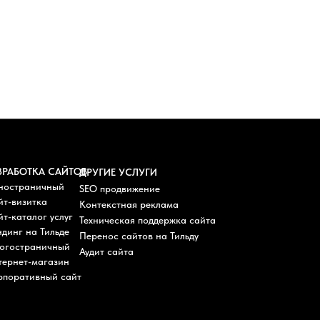
ЗРАБОТКА САЙТОВ
ДРУГИЕ УСЛУГИ
ностраничный
SEO продвижение
йт-визитка
Контекстная реклама
т-каталог услуг
Техническая поддержка сайта
динг на Тильде
Перенос сайтов на Тильду
огостраничный
Аудит сайта
тернет-магазин
рпоративный сайт