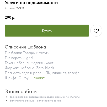
Услуги по недвижимости
Артикул:
TVR21
290
р.
Купить
Описание шаблона
Тип блока: Товары и услуги
Тип верстки: grid
Тема шаблона: Недвижимость
Формат шаблона: Zero-block
Полность адаптирован: ПК, планшет, телефон
Шрифт: Gilroy —
скачать
ПОЧЕМУ СТОИТ КУПИТЬ
ГОТОВЫЕ БЛОКИ TILDA
Этапы работы:
ВМЕСТО ЗАКАЗА
Выбирайте понравившийся шаблон, нажимайте «Купить»
РАЗРАБОТКИ С НУЛЯ?
Заполняйте данные и оплачивайте заказ.