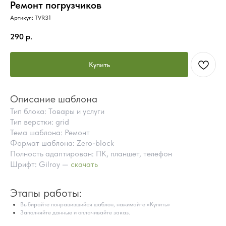
Ремонт погрузчиков
Артикул:
TVR31
290
р.
Купить
Описание шаблона
Тип блока: Товары и услуги
Тип верстки: grid
Тема шаблона: Ремонт
Формат шаблона: Zero-block
Полность адаптирован: ПК, планшет, телефон
Шрифт: Gilroy —
скачать
ПОЧЕМУ СТОИТ КУПИТЬ
ГОТОВЫЕ БЛОКИ TILDA
Этапы работы:
ВМЕСТО ЗАКАЗА
Выбирайте понравившийся шаблон, нажимайте «Купить»
РАЗРАБОТКИ С НУЛЯ?
Заполняйте данные и оплачивайте заказ.