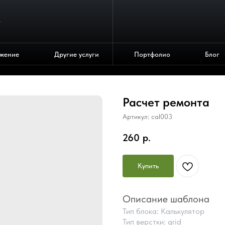
4
жение
Другие услуги
Портфолио
Блог
Расчет ремонта
Артикул:
cal003
260
р.
Купить
Описание шаблона
Тип блока: Калькулятор
Тип верстки: grid