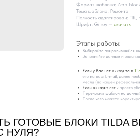
Формат шаблона: Zero-bloc
Тема шаблона: Ремонта
Полность адаптирован: ПК, 
Шрифт: Gilroy —
скачать
Этапы работы:
Выбирайте понравившийся ша
Заполняйте данные и оплачив
Если у Вас нет аккаунта в
Til
его на ваш E-mail, далее необ
месяц (по нашей реферальной
Если аккаунт есть:
просто убе
Переносим шаблон на данный
После чего можете коректиро
ТЬ ГОТОВЫЕ БЛОКИ TILDA 
С НУЛЯ?