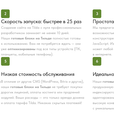
2
3
Скорость запуска: быстрее в 25 раз
Простота
Создание сайта на Tilda с нуля профессиональным
Мы предлаг
разработчиком занимает не менее 10 дней.
возможностью
Наши
готовые блоки на Тильде
полностью готовы
конструкторе
к использованию. Вам не потребуется ждать — они
JavaScript. 
уже
оптимизированы
под все типы устройств (ПК,
может любой 
планшеты, мобильные телефоны).
в интернете.
5
6
Низкая стоимость обслуживания
Идеально
о
В отличие от других CMS (WordPress, Bitrix и других),
Наши
готовы
наши
готовые блоки на Тильде
не требуют покупки
продуманную 
дорогих лицензий, оплаты хостинга или продлений
индексируютс
модулей. Ваши расходы — это только аренда домена
адаптированы
и оплата тарифа Tilda. Никаких скрытых платежей!
высокую конв
с уникальным