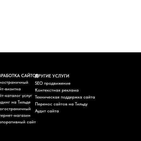
ЗРАБОТКА САЙТОВ
ДРУГИЕ УСЛУГИ
ностраничный
SEO продвижение
йт-визитка
Контекстная реклама
т-каталог услуг
Техническая поддержка сайта
динг на Тильде
Перенос сайтов на Тильду
огостраничный
Аудит сайта
тернет-магазин
рпоративный сайт